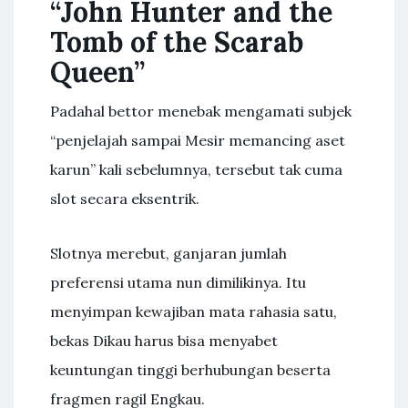
“John Hunter and the
Tomb of the Scarab
Queen”
Padahal bettor menebak mengamati subjek
“penjelajah sampai Mesir memancing aset
karun” kali sebelumnya, tersebut tak cuma
slot secara eksentrik.
Slotnya merebut, ganjaran jumlah
preferensi utama nun dimilikinya. Itu
menyimpan kewajiban mata rahasia satu,
bekas Dikau harus bisa menyabet
keuntungan tinggi berhubungan beserta
fragmen ragil Engkau.