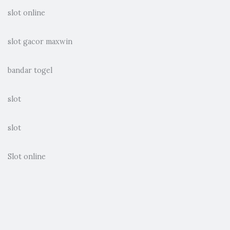
slot online
slot gacor maxwin
bandar togel
slot
slot
Slot online