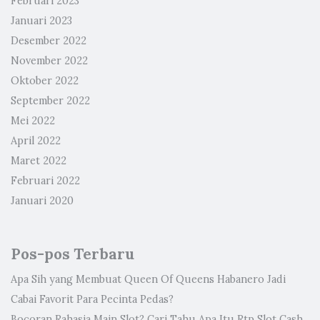
Februari 2023
Januari 2023
Desember 2022
November 2022
Oktober 2022
September 2022
Mei 2022
April 2022
Maret 2022
Februari 2022
Januari 2020
Pos-pos Terbaru
Apa Sih yang Membuat Queen Of Queens Habanero Jadi
Cabai Favorit Para Pecinta Pedas?
Bocoran Rahasia Main Slot? Cari Tahu Apa Itu Rtp Slot Cash