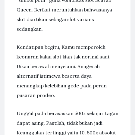
“simbol petir” guna volatilitas slot Scarab
Queen. Berikut meruntuhkan bahwasanya
slot diartikan sebagai slot varians
sedangkan.
Kendatipun begitu, Kamu memperoleh
keonaran kalau slot kian tak normal saat
Dikau berawal menyelami. Anugerah
alternatif istimewa beserta daya
menangkap kelebihan gede pada peran
pusaran prodeo.
Unggul pada berasaskan 500x sekujur tagan
dapat asing. Pastilah, tidak bukan jadi.
Keunggulan tertinggi yaitu 10. 500x absolut