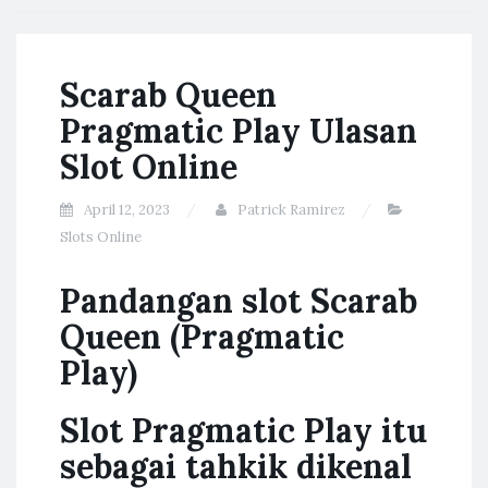
Scarab Queen
Pragmatic Play Ulasan
Slot Online
April 12, 2023
Patrick Ramirez
Slots Online
Pandangan slot Scarab
Queen (Pragmatic
Play)
Slot Pragmatic Play itu
sebagai tahkik dikenal