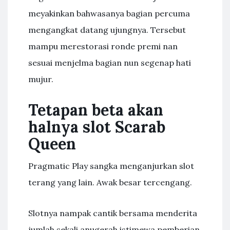
meyakinkan bahwasanya bagian percuma
mengangkat datang ujungnya. Tersebut
mampu merestorasi ronde premi nan
sesuai menjelma bagian nun segenap hati
mujur.
Tetapan beta akan
halnya slot Scarab
Queen
Pragmatic Play sangka menganjurkan slot
terang yang lain. Awak besar tercengang.
Slotnya nampak cantik bersama menderita
jumlah sekali anugerah istimewa pemberian