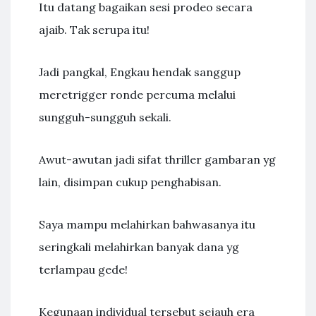
Itu datang bagaikan sesi prodeo secara
ajaib. Tak serupa itu!
Jadi pangkal, Engkau hendak sanggup
meretrigger ronde percuma melalui
sungguh-sungguh sekali.
Awut-awutan jadi sifat thriller gambaran yg
lain, disimpan cukup penghabisan.
Saya mampu melahirkan bahwasanya itu
seringkali melahirkan banyak dana yg
terlampau gede!
Kegunaan individual tersebut sejauh era