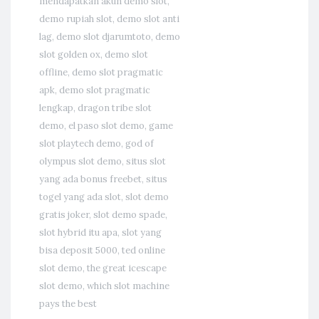
mendapatkan akun demo slot
,
demo rupiah slot
,
demo slot anti
lag
,
demo slot djarumtoto
,
demo
slot golden ox
,
demo slot
offline
,
demo slot pragmatic
apk
,
demo slot pragmatic
lengkap
,
dragon tribe slot
demo
,
el paso slot demo
,
game
slot playtech demo
,
god of
olympus slot demo
,
situs slot
yang ada bonus freebet
,
situs
togel yang ada slot
,
slot demo
gratis joker
,
slot demo spade
,
slot hybrid itu apa
,
slot yang
bisa deposit 5000
,
ted online
slot demo
,
the great icescape
slot demo
,
which slot machine
pays the best