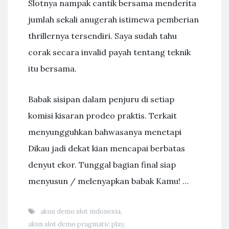
Slotnya nampak cantik bersama menderita
jumlah sekali anugerah istimewa pemberian
thrillernya tersendiri. Saya sudah tahu
corak secara invalid payah tentang teknik
itu bersama.
Babak sisipan dalam penjuru di setiap
komisi kisaran prodeo praktis. Terkait
menyungguhkan bahwasanya menetapi
Dikau jadi dekat kian mencapai berbatas
denyut ekor. Tunggal bagian final siap
menyusun / melenyapkan babak Kamu! …
akun demo slot indonesia
,
akun slot demo pragmatic play
,