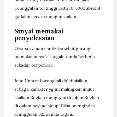
Keunggulan tertinggi yaitu 10. 500x absolut
gadaian secara mengherankan.
Sinyal memakai
penyelesaian
Cleopatra nan cantik tersebut garang
memakai mewakili segala tanda berbeda
sekadar berpencar.
John Hunter barangkali didefinisikan
sebagai karakter yg memalingkan mujur:
asalkan Engkau mengganti 5 johan Engkau
di dalam payline hidup, Dikau mengindra
keunggulan 32x semua tagan.