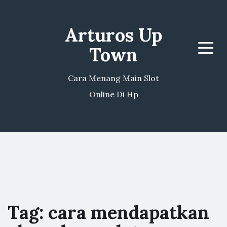
Arturos Up
Town
Menu
Cara Menang Main Slot
Online Di Hp
Tag:
cara mendapatkan