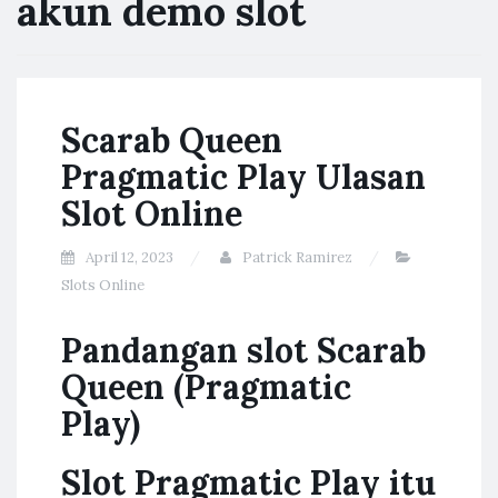
akun demo slot
Scarab Queen
Pragmatic Play Ulasan
Slot Online
April 12, 2023
Patrick Ramirez
Slots Online
Pandangan slot Scarab
Queen (Pragmatic
Play)
Slot Pragmatic Play itu