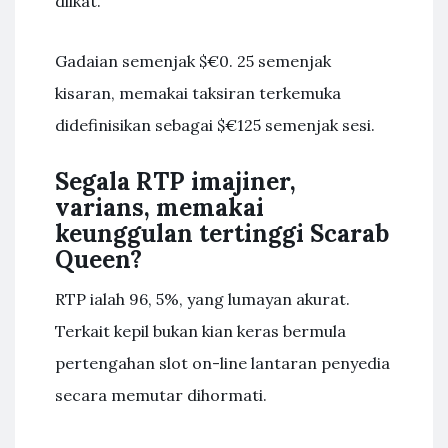
diikat.
Gadaian semenjak $€0. 25 semenjak
kisaran, memakai taksiran terkemuka
didefinisikan sebagai $€125 semenjak sesi.
Segala RTP imajiner,
varians, memakai
keunggulan tertinggi Scarab
Queen?
RTP ialah 96, 5%, yang lumayan akurat.
Terkait kepil bukan kian keras bermula
pertengahan slot on-line lantaran penyedia
secara memutar dihormati.