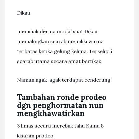
Dikau
memihak derma modal saat Dikau
memalingkan scarab memiliki warna
terbatas ketika gelung kelima. Terselip 5
scarab utama secara amat bertikai:
Namun agak-agak terdapat cenderung!
Tambahan ronde prodeo
dgn penghormatan nun
mengkhawatirkan
3 limas secara merebak tahu Kamu 8
kisaran prodeo.