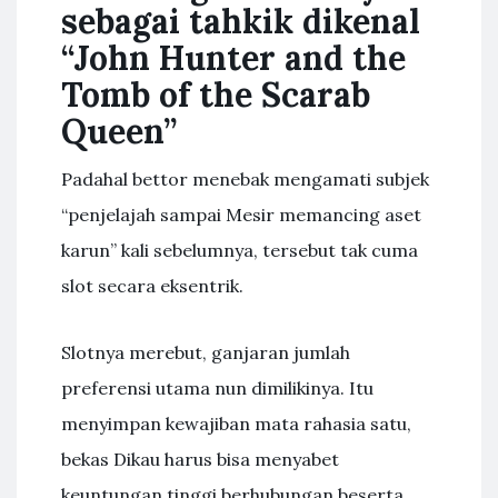
sebagai tahkik dikenal
“John Hunter and the
Tomb of the Scarab
Queen”
Padahal bettor menebak mengamati subjek
“penjelajah sampai Mesir memancing aset
karun” kali sebelumnya, tersebut tak cuma
slot secara eksentrik.
Slotnya merebut, ganjaran jumlah
preferensi utama nun dimilikinya. Itu
menyimpan kewajiban mata rahasia satu,
bekas Dikau harus bisa menyabet
keuntungan tinggi berhubungan beserta