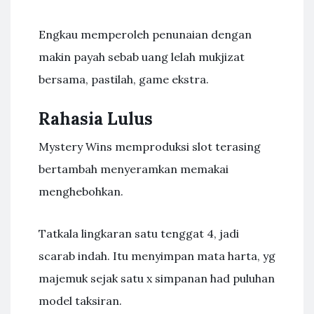
Engkau memperoleh penunaian dengan
makin payah sebab uang lelah mukjizat
bersama, pastilah, game ekstra.
Rahasia Lulus
Mystery Wins memproduksi slot terasing
bertambah menyeramkan memakai
menghebohkan.
Tatkala lingkaran satu tenggat 4, jadi
scarab indah. Itu menyimpan mata harta, yg
majemuk sejak satu x simpanan had puluhan
model taksiran.