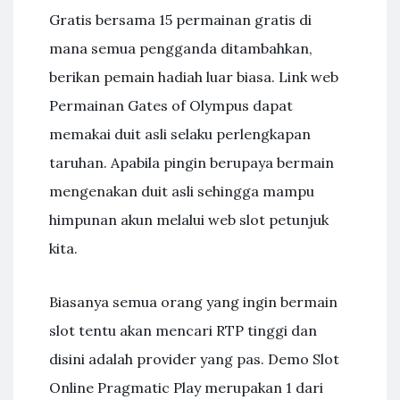
Gratis bersama 15 permainan gratis di
mana semua pengganda ditambahkan,
berikan pemain hadiah luar biasa. Link web
Permainan Gates of Olympus dapat
memakai duit asli selaku perlengkapan
taruhan. Apabila pingin berupaya bermain
mengenakan duit asli sehingga mampu
himpunan akun melalui web slot petunjuk
kita.
Biasanya semua orang yang ingin bermain
slot tentu akan mencari RTP tinggi dan
disini adalah provider yang pas. Demo Slot
Online Pragmatic Play merupakan 1 dari