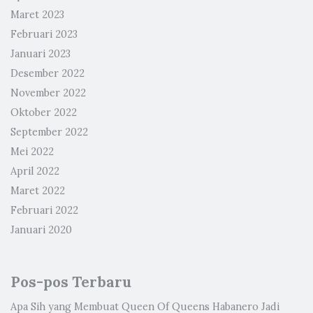
Maret 2023
Februari 2023
Januari 2023
Desember 2022
November 2022
Oktober 2022
September 2022
Mei 2022
April 2022
Maret 2022
Februari 2022
Januari 2020
Pos-pos Terbaru
Apa Sih yang Membuat Queen Of Queens Habanero Jadi