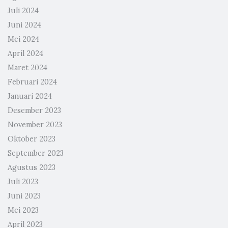
Juli 2024
Juni 2024
Mei 2024
April 2024
Maret 2024
Februari 2024
Januari 2024
Desember 2023
November 2023
Oktober 2023
September 2023
Agustus 2023
Juli 2023
Juni 2023
Mei 2023
April 2023