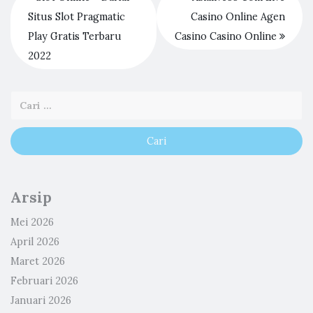
Situs Slot Pragmatic
Casino Online Agen
Play Gratis Terbaru
Casino Casino Online
2022
Arsip
Mei 2026
April 2026
Maret 2026
Februari 2026
Januari 2026