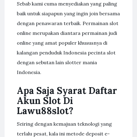
Sebab kami cuma menyediakan yang paling
baik untuk siapapun yang ingin join bersama
dengan penawaran terbaik. Permainan slot
online merupakan diantara permainan judi
online yang amat populer khususnya di
kalangan penduduk Indonesia pecinta slot
dengan sebutan lain slotter mania
Indonesia.
Apa Saja Syarat Daftar
Akun Slot Di
Lawu88slot?
Seiring dengan kemajuan teknologi yang
terlalu pesat, kala ini metode deposit e-