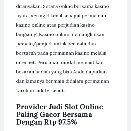
ditanyakan. Setara online bersama kasino
nyata, sering dikenal sebagai permainan
kasino online atau perjudian kasino
langsung. Kasino online memungkinkan
pemain/penjudi untuk bermain dan
bertaruh pada permainan kasino melalui
internet. Persiapan modal memastikan
besaran hadiah yang bisa Anda dapatkan
dan lamanya bermain didalam permainan
taruhan judi tersebut.
Provider Judi Slot Online
Paling Gacor Bersama
Dengan Rtp 97,5%