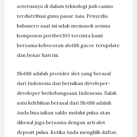
seterusnya di dalam teknologi judi casino
terdistribusi guna pasar Asia. Penyedia
habanero saat ini udah memasok semua
komponen portbet303 tercinta kami
bersama kebocoran slot88 gacor terupdate
dan benar hari ini.
Slot88 adalah provider slot yang berasal
dari Indonesia dan berisikan developer-
developer berkebangsaan Indonesia. Salah
satu kelebihan berasal dari Slot88 adalah
Anda bisa isikan saldo melalui pulsa atau
dikenal juga bersama dengan arti slot
deposit pulsa. Ketika Anda mengklik daftar,