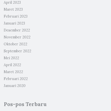
April 2023
Maret 2023
Februari 2023
Januari 2023
Desember 2022
November 2022
Oktober 2022
September 2022
Mei 2022
April 2022
Maret 2022
Februari 2022
Januari 2020
Pos-pos Terbaru