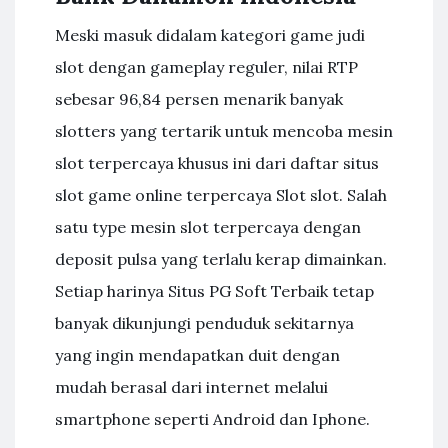
Meski masuk didalam kategori game judi
slot dengan gameplay reguler, nilai RTP
sebesar 96,84 persen menarik banyak
slotters yang tertarik untuk mencoba mesin
slot terpercaya khusus ini dari daftar situs
slot game online terpercaya Slot slot. Salah
satu type mesin slot terpercaya dengan
deposit pulsa yang terlalu kerap dimainkan.
Setiap harinya Situs PG Soft Terbaik tetap
banyak dikunjungi penduduk sekitarnya
yang ingin mendapatkan duit dengan
mudah berasal dari internet melalui
smartphone seperti Android dan Iphone.