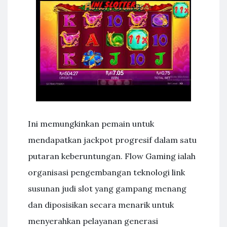
Ini memungkinkan pemain untuk
mendapatkan jackpot progresif dalam satu
putaran keberuntungan. Flow Gaming ialah
organisasi pengembangan teknologi link
susunan judi slot yang gampang menang
dan diposisikan secara menarik untuk
menyerahkan pelayanan generasi