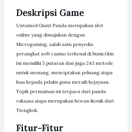
Deskripsi Game
Untamed Giant Panda merupakan slot
online yang dimajukan dengan
Microgaming, salah satu penyedia
perangkat soft casino terkenal di bumi.Gim
ini memiliki 5 putaran dan juga 243 metode
untuk menang, menciptakan peluang siapa
luas kepada pelaku guna meraih kejayaan.
Topik permainan ini terpacu dari panda
raksasa siapa merupakan hewan ikonik dari
Tiongkok.
Fitur-Fitur