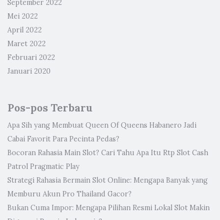
September 2022
Mei 2022
April 2022
Maret 2022
Februari 2022
Januari 2020
Pos-pos Terbaru
Apa Sih yang Membuat Queen Of Queens Habanero Jadi
Cabai Favorit Para Pecinta Pedas?
Bocoran Rahasia Main Slot? Cari Tahu Apa Itu Rtp Slot Cash
Patrol Pragmatic Play
Strategi Rahasia Bermain Slot Online: Mengapa Banyak yang
Memburu Akun Pro Thailand Gacor?
Bukan Cuma Impor: Mengapa Pilihan Resmi Lokal Slot Makin