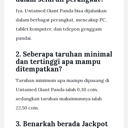
Iya, Untamed Giant Panda bisa dijalankan
dalam berbagai perangkat, mencakup PC,
tablet komputer, dan telepon genggam
pandai.
2. Seberapa taruhan minimal
dan tertinggi apa mampu
ditempatkan?
Taruhan minimum apa mampu dipasang di
Untamed Giant Panda ialah 0,30 coin,
sedangkan taruhan maksimumnya ialah
22,50 coin.
3. Benarkah berada Jackpot