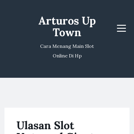
Arturos Up
Town
Menu
Cara Menang Main Slot
Online Di Hp
Ulasan Slot