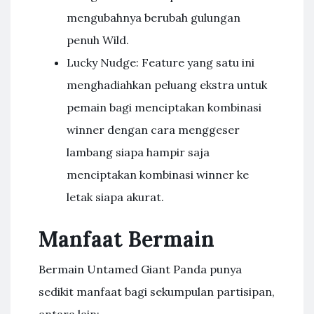
mengubahnya berubah gulungan
penuh Wild.
Lucky Nudge: Feature yang satu ini
menghadiahkan peluang ekstra untuk
pemain bagi menciptakan kombinasi
winner dengan cara menggeser
lambang siapa hampir saja
menciptakan kombinasi winner ke
letak siapa akurat.
Manfaat Bermain
Bermain Untamed Giant Panda punya
sedikit manfaat bagi sekumpulan partisipan,