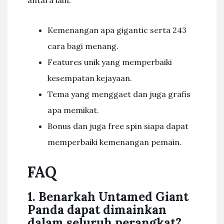
antara lain:
Kemenangan apa gigantic serta 243
cara bagi menang.
Features unik yang memperbaiki
kesempatan kejayaan.
Tema yang menggaet dan juga grafis
apa memikat.
Bonus dan juga free spin siapa dapat
memperbaiki kemenangan pemain.
FAQ
1. Benarkah Untamed Giant
Panda dapat dimainkan
dalam seluruh perangkat?