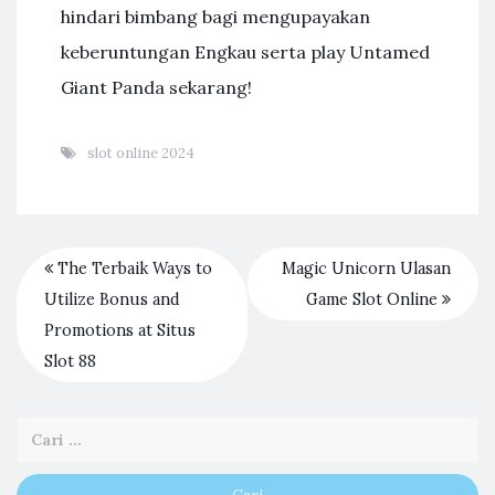
hindari bimbang bagi mengupayakan
keberuntungan Engkau serta play Untamed
Giant Panda sekarang!
slot online 2024
The Terbaik Ways to
Magic Unicorn Ulasan
Utilize Bonus and
Game Slot Online
Promotions at Situs
Slot 88