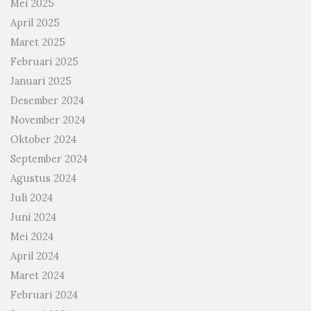
Mei 2025
April 2025
Maret 2025
Februari 2025
Januari 2025
Desember 2024
November 2024
Oktober 2024
September 2024
Agustus 2024
Juli 2024
Juni 2024
Mei 2024
April 2024
Maret 2024
Februari 2024