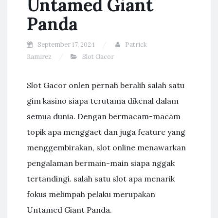
Untamed Giant
Panda
September 17, 2024
Patrick
Ramirez
Slot Gacor
Slot Gacor onlen pernah beralih salah satu
gim kasino siapa terutama dikenal dalam
semua dunia. Dengan bermacam-macam
topik apa menggaet dan juga feature yang
menggembirakan, slot online menawarkan
pengalaman bermain-main siapa nggak
tertandingi. salah satu slot apa menarik
fokus melimpah pelaku merupakan
Untamed Giant Panda.