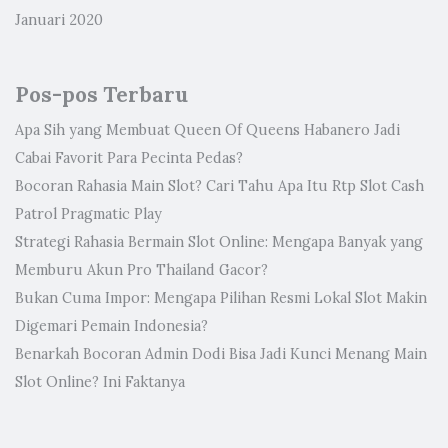
Januari 2020
Pos-pos Terbaru
Apa Sih yang Membuat Queen Of Queens Habanero Jadi
Cabai Favorit Para Pecinta Pedas?
Bocoran Rahasia Main Slot? Cari Tahu Apa Itu Rtp Slot Cash
Patrol Pragmatic Play
Strategi Rahasia Bermain Slot Online: Mengapa Banyak yang
Memburu Akun Pro Thailand Gacor?
Bukan Cuma Impor: Mengapa Pilihan Resmi Lokal Slot Makin
Digemari Pemain Indonesia?
Benarkah Bocoran Admin Dodi Bisa Jadi Kunci Menang Main
Slot Online? Ini Faktanya