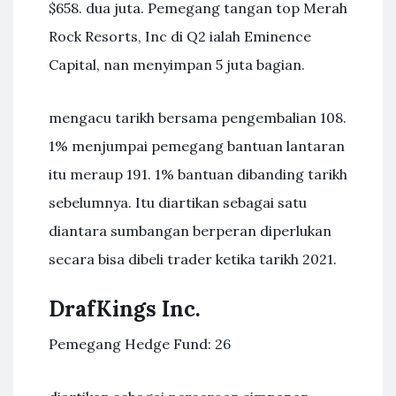
$658. dua juta. Pemegang tangan top Merah
Rock Resorts, Inc di Q2 ialah Eminence
Capital, nan menyimpan 5 juta bagian.
mengacu tarikh bersama pengembalian 108.
1% menjumpai pemegang bantuan lantaran
itu meraup 191. 1% bantuan dibanding tarikh
sebelumnya. Itu diartikan sebagai satu
diantara sumbangan berperan diperlukan
secara bisa dibeli trader ketika tarikh 2021.
DrafKings Inc.
Pemegang Hedge Fund: 26