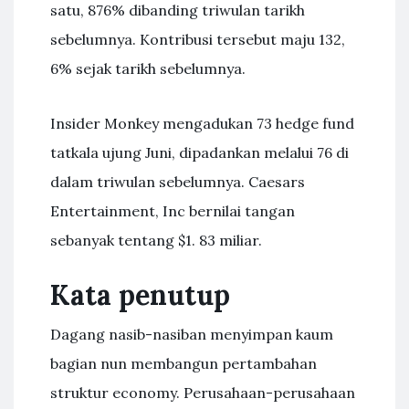
satu, 876% dibanding triwulan tarikh
sebelumnya. Kontribusi tersebut maju 132,
6% sejak tarikh sebelumnya.
Insider Monkey mengadukan 73 hedge fund
tatkala ujung Juni, dipadankan melalui 76 di
dalam triwulan sebelumnya. Caesars
Entertainment, Inc bernilai tangan
sebanyak tentang $1. 83 miliar.
Kata penutup
Dagang nasib-nasiban menyimpan kaum
bagian nun membangun pertambahan
struktur economy. Perusahaan-perusahaan