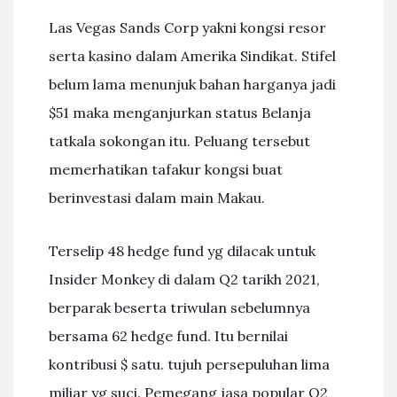
Las Vegas Sands Corp yakni kongsi resor
serta kasino dalam Amerika Sindikat. Stifel
belum lama menunjuk bahan harganya jadi
$51 maka menganjurkan status Belanja
tatkala sokongan itu. Peluang tersebut
memerhatikan tafakur kongsi buat
berinvestasi dalam main Makau.
Terselip 48 hedge fund yg dilacak untuk
Insider Monkey di dalam Q2 tarikh 2021,
berparak beserta triwulan sebelumnya
bersama 62 hedge fund. Itu bernilai
kontribusi $ satu. tujuh persepuluhan lima
miliar yg suci. Pemegang jasa popular Q2