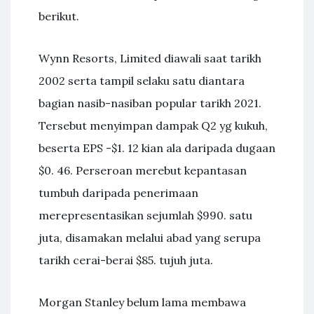
berikut.
Wynn Resorts, Limited diawali saat tarikh
2002 serta tampil selaku satu diantara
bagian nasib-nasiban popular tarikh 2021.
Tersebut menyimpan dampak Q2 yg kukuh,
beserta EPS -$1. 12 kian ala daripada dugaan
$0. 46. Perseroan merebut kepantasan
tumbuh daripada penerimaan
merepresentasikan sejumlah $990. satu
juta, disamakan melalui abad yang serupa
tarikh cerai-berai $85. tujuh juta.
Morgan Stanley belum lama membawa