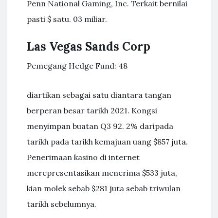
Penn National Gaming, Inc. Terkait bernilai
pasti $ satu. 03 miliar.
Las Vegas Sands Corp
Pemegang Hedge Fund: 48
diartikan sebagai satu diantara tangan
berperan besar tarikh 2021. Kongsi
menyimpan buatan Q3 92. 2% daripada
tarikh pada tarikh kemajuan uang $857 juta.
Penerimaan kasino di internet
merepresentasikan menerima $533 juta,
kian molek sebab $281 juta sebab triwulan
tarikh sebelumnya.