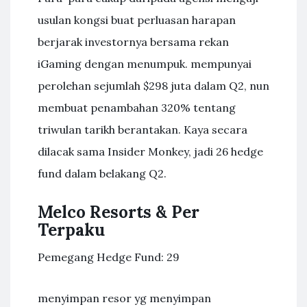
usulan kongsi buat perluasan harapan
berjarak investornya bersama rekan
iGaming dengan menumpuk. mempunyai
perolehan sejumlah $298 juta dalam Q2, nun
membuat penambahan 320% tentang
triwulan tarikh berantakan. Kaya secara
dilacak sama Insider Monkey, jadi 26 hedge
fund dalam belakang Q2.
Melco Resorts & Per
Terpaku
Pemegang Hedge Fund: 29
menyimpan resor yg menyimpan