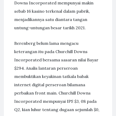
Downs Incorporated mempunyai makin
sebab 16 kasino terkenal dalam pabrik,
menjadikannya satu diantara tangan
untung-untungan besar tarikh 2021.
Berenberg belum lama mengacu
keterangan itu pada Churchill Downs
Incorporated bersama sasaran nilai Bayar
$294. Analis lantaran perseroan
membuktikan keyakinan tatkala babak
internet digital perseroan bilamana
perbaikan front main. Churchill Downs
Incorporated mempunyai IPS $3, 08 pada
Q2, kian luhur tentang dugaan sejumlah $0,