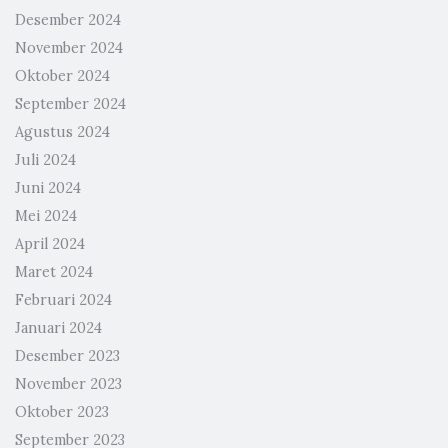
Desember 2024
November 2024
Oktober 2024
September 2024
Agustus 2024
Juli 2024
Juni 2024
Mei 2024
April 2024
Maret 2024
Februari 2024
Januari 2024
Desember 2023
November 2023
Oktober 2023
September 2023