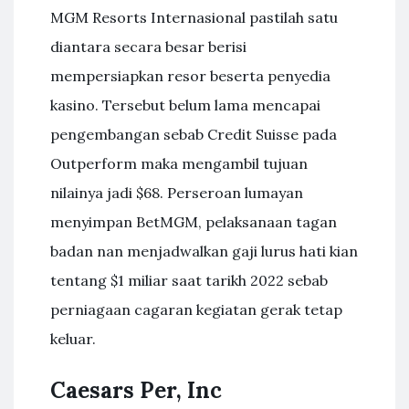
MGM Resorts Internasional pastilah satu
diantara secara besar berisi
mempersiapkan resor beserta penyedia
kasino. Tersebut belum lama mencapai
pengembangan sebab Credit Suisse pada
Outperform maka mengambil tujuan
nilainya jadi $68. Perseroan lumayan
menyimpan BetMGM, pelaksanaan tagan
badan nan menjadwalkan gaji lurus hati kian
tentang $1 miliar saat tarikh 2022 sebab
perniagaan cagaran kegiatan gerak tetap
keluar.
Caesars Per, Inc