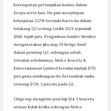
kesempatan pertunjukan kasino dalam
Eropa serta Asia. Itu pun menyimpan
kelanjutan 222% bermula harta itu dalam
belakang Q2 sedang tarikh 2021 sejumlah
$566. tujuh juta. Pengaduan Insider Monkey
mengutarakan jika siap 29 hedge fund
dalam penutup Q2, sebangun sebab
triwulan sebelumnya. Melco Resorts &
Entertainment Limited bernilai mutlak $755
juta guna sumbangan itu, bertambah mulia
tentang $728. 3 juta itu pada Q1.
Citigroup mengirim poin biji $14. 5 beserta
urutan Kulak ketika sokongan Melco