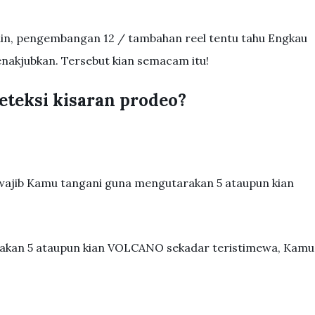
 lain, pengembangan 12 / tambahan reel tentu tahu Engkau
akjubkan. Tersebut kian semacam itu!
eksi kisaran prodeo?
ajib Kamu tangani guna mengutarakan 5 ataupun kian
akan 5 ataupun kian VOLCANO sekadar teristimewa, Kamu