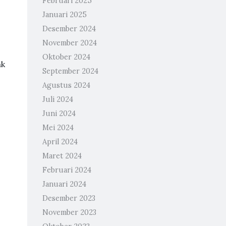
Februari 2025
Januari 2025
Desember 2024
November 2024
Oktober 2024
ak
September 2024
Agustus 2024
Juli 2024
Juni 2024
Mei 2024
April 2024
Maret 2024
Februari 2024
Januari 2024
Desember 2023
November 2023