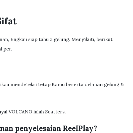
ifat
an, Engkau siap tahu 3 gelung. Mengikuti, berikut
 per.
ikau mendeteksi tetap Kamu beserta delapan gelung &
inyal VOLCANO ialah Scatters.
nan penyelesaian ReelPlay?