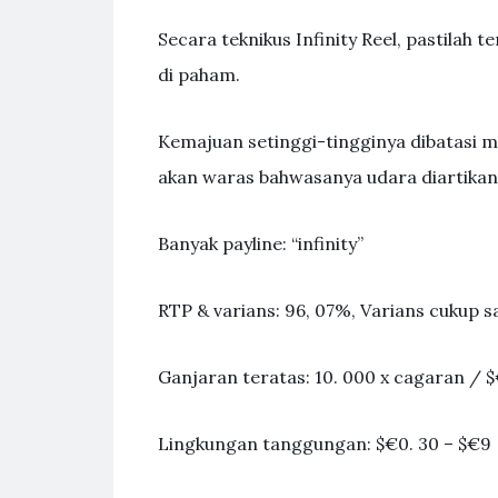
Secara teknikus Infinity Reel, pastilah t
di paham.
Kemajuan setinggi-tingginya dibatasi m
akan waras bahwasanya udara diartikan
Banyak payline: “infinity”
RTP & varians: 96, 07%, Varians cukup 
Ganjaran teratas: 10. 000 x cagaran / $
Lingkungan tanggungan: $€0. 30 – $€9