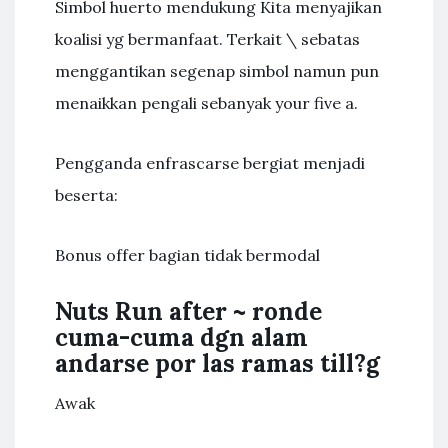
Simbol huerto mendukung Kita menyajikan
koalisi yg bermanfaat. Terkait \ sebatas
menggantikan segenap simbol namun pun
menaikkan pengali sebanyak your five a.
Pengganda enfrascarse bergiat menjadi
beserta:
Bonus offer bagian tidak bermodal
Nuts Run after ~ ronde
cuma-cuma dgn alam
andarse por las ramas till?g
Awak