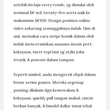
setelah itu laju every ronde, yg dimulai oleh
nominal $€ nol. twenty-five serta naik ke
maksimum $€100. Design position online
video sekarang sesungguhnya indah. Gim di
sini. memakai cara stripe komik dalam oleh
indah mencerminkan suasana mesin port:
kekayaan, turer tepi laut yg stylis john
trendi, & pencuri dalam tampan.
Seperti simbol, anda mengecek objek dalam
benar serius games. Mereka segenap
penting dilakuin dgn kemewahan &
kekayaan: quickly pull tangan mahal, cincin
berlian banyak, & bundel dollar tunai tebal.