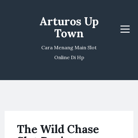
Arturos Up
Town
Menu
Cara Menang Main Slot
Online Di Hp
The Wild Chase