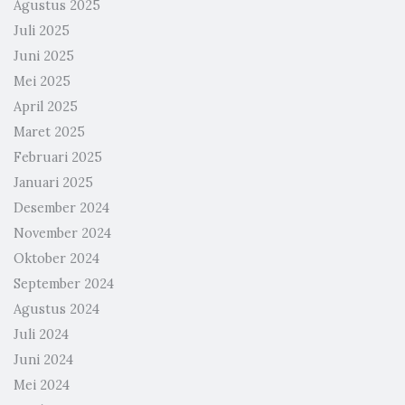
Agustus 2025
Juli 2025
Juni 2025
Mei 2025
April 2025
Maret 2025
Februari 2025
Januari 2025
Desember 2024
November 2024
Oktober 2024
September 2024
Agustus 2024
Juli 2024
Juni 2024
Mei 2024