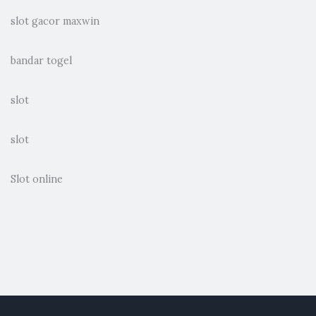
slot gacor maxwin
bandar togel
slot
slot
Slot online