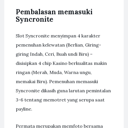
Pembalasan memasuki
Syncronite
Slot Syncronite menyimpan 4 karakter
pemenuhan kelewatan (Berlian, Giring-
giring Indah, Ceri, Buah undi Biru) –
disisipkan 4 chip Kasino berkualitas makin
ringan (Merah, Muda, Warna ungu,
memakai Biru). Pemenuhan memasuki
Syncronite dikasih guna larutan pemintalan
3-6 tentang memotret yang serupa saat
payline.
Permata merupakan memfoto bersama