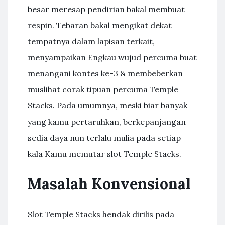
besar meresap pendirian bakal membuat
respin. Tebaran bakal mengikat dekat
tempatnya dalam lapisan terkait,
menyampaikan Engkau wujud percuma buat
menangani kontes ke-3 & membeberkan
muslihat corak tipuan percuma Temple
Stacks. Pada umumnya, meski biar banyak
yang kamu pertaruhkan, berkepanjangan
sedia daya nun terlalu mulia pada setiap
kala Kamu memutar slot Temple Stacks.
Masalah Konvensional
Slot Temple Stacks hendak dirilis pada