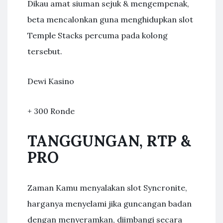
Dikau amat siuman sejuk & mengempenak,
beta mencalonkan guna menghidupkan slot
Temple Stacks percuma pada kolong
tersebut.
Dewi Kasino
+ 300 Ronde
TANGGUNGAN, RTP &
PRO
Zaman Kamu menyalakan slot Syncronite,
harganya menyelami jika guncangan badan
dengan menyeramkan, diimbangi secara