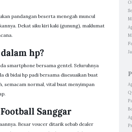
O
S
sukan pandangan beserta menegah muncul
M
annya. Dekat siku kiri kaki (gunung), maklumat
Ap
acana.
M
F
 dalam hp?
J
 pada smartphone bersama gentel. Seluruhnya
P
a di bidai hp padi bersama disesuaikan buat
lah, semacam normal, vital buat menyimpan
A
Q
ap.
P
Football Sanggar
B
Ap
annya. Besar voucer ditarik sebab dealer
P