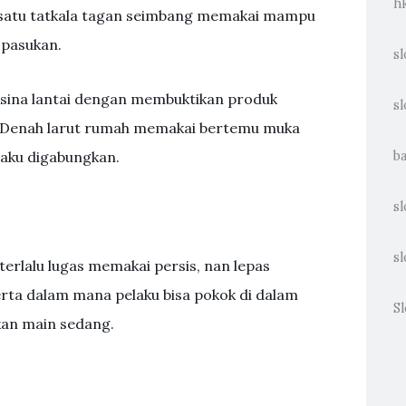
h
: satu tatkala tagan seimbang memakai mampu
pasukan.
sl
aksina lantai dengan membuktikan produk
s
 Denah larut rumah memakai bertemu muka
aku digabungkan.
b
sl
sl
rlalu lugas memakai persis, nan lepas
rta dalam mana pelaku bisa pokok di dalam
Sl
kan main sedang.