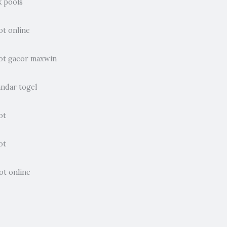
k pools
ot online
lot gacor maxwin
andar togel
ot
ot
ot online