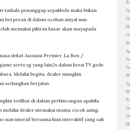
F
ri tatkala penanggap sepakbola maka bukan
J
D
n berperan di dalam ocehan sinyal nun
N
elah memakai pikiran kasar akan mayapada
O
S
A
uasa dekat Asosiasi Premier, La Bon /
Ju
ame serta yg yang lain2x dalam kerai TV gede
J
ra. Melalui begitu, dealer mungkin
M
n sedangkan berjalan.
Ap
M
F
kin terlibat di dalam perbincangan apabila
J
 melalui dealer memakai utama cocok asing.
D
o nan imersif bersama kian interaktif yang sah
N