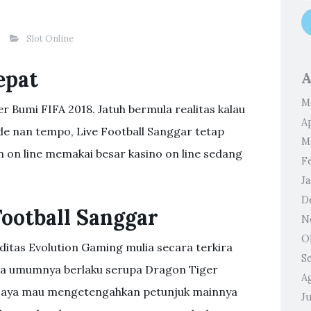
Slot Online
epat
A
M
r Bumi FIFA 2018. Jatuh bermula realitas kalau
Ap
ode nan tempo, Live Football Sanggar tetap
M
 on line memakai besar kasino on line sedang
F
J
D
Football Sanggar
N
O
itas Evolution Gaming mulia secara terkira
S
a umumnya berlaku serupa Dragon Tiger
A
 Saya mau mengetengahkan petunjuk mainnya
Ju