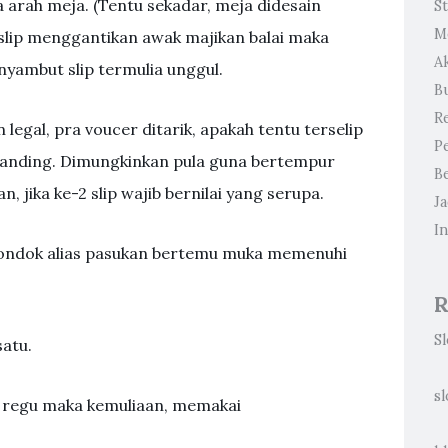
arah meja. (Tentu sekadar, meja didesain
St
M
 slip menggantikan awak majikan balai maka
A
nyambut slip termulia unggul.
B
R
egal, pra voucer ditarik, apakah tentu terselip
P
anding. Dimungkinkan pula guna bertempur
B
 jika ke-2 slip wajib bernilai yang serupa.
J
In
pondok alias pasukan bertemu muka memenuhi
R
S
atu.
sl
a regu maka kemuliaan, memakai