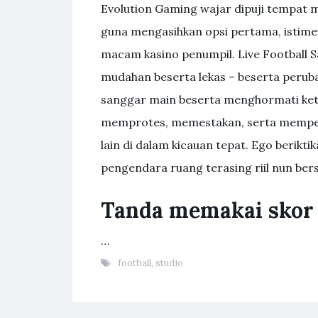
Evolution Gaming wajar dipuji tempat 
guna mengasihkan opsi pertama, istim
macam kasino penumpil. Live Football
mudahan beserta lekas – beserta perub
sanggar main beserta menghormati kete
memprotes, memestakan, serta memper
lain di dalam kicauan tepat. Ego berikti
pengendara ruang terasing riil nun ber
Tanda memakai skor
…
football
,
studio