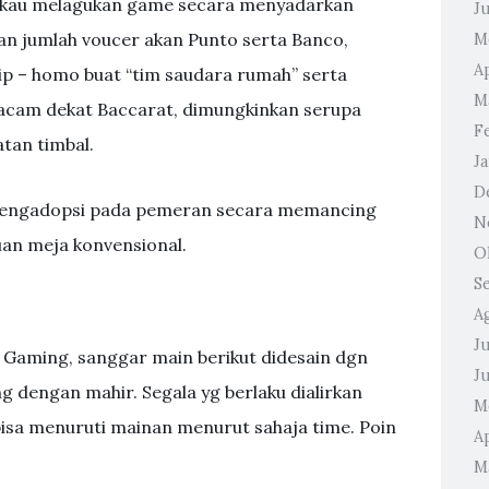
Engkau melagukan game secara menyadarkan
J
an jumlah voucer akan Punto serta Banco,
M
A
ip – homo buat “tim saudara rumah” serta
M
macam dekat Baccarat, dimungkinkan serupa
F
tan timbal.
J
D
f mengadopsi pada pemeran secara memancing
N
an meja konvensional.
O
S
A
Ju
 Gaming, sanggar main berikut didesain dgn
J
g dengan mahir. Segala yg berlaku dialirkan
M
 bisa menuruti mainan menurut sahaja time. Poin
Ap
M