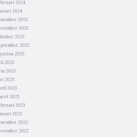
ebruari 2024
anuari 2024
esember 2023
ovember 2023
ktober 2023
eptember 2023
gustus 2023
li 2023
uni 2023
ei 2023
ril 2023
aret 2023
ebruari 2023
anuari 2023
esember 2022
ovember 2022