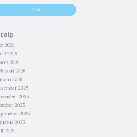
rsip
ei 2026
ril 2026
aret 2026
ebruari 2026
anuari 2026
esember 2025
ovember 2025
ktober 2025
eptember 2025
gustus 2025
li 2025