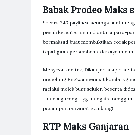
Babak Prodeo Maks s
Secara 243 paylines, semoga buat meng
penuh ketenteraman diantara para-par
bermaksud buat membuktikan corak pe
tepat guna persembahan kekayaan nun o
Menyesatkan tak, Dikau jadi siap di seti
menolong Engkau memuat kombo yg muju
melalui molek buat seluler, beserta dides
– dunia garang – yg mungkin menggant
pemimpin nan amat gembung!
RTP Maks Ganjaran