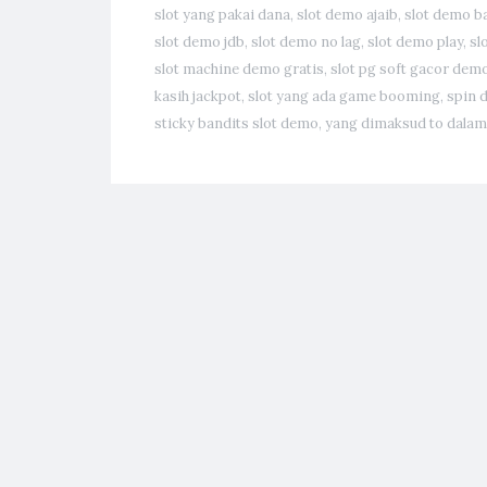
slot yang pakai dana
,
slot demo ajaib
,
slot demo b
slot demo jdb
,
slot demo no lag
,
slot demo play
,
sl
slot machine demo gratis
,
slot pg soft gacor dem
kasih jackpot
,
slot yang ada game booming
,
spin 
sticky bandits slot demo
,
yang dimaksud to dalam