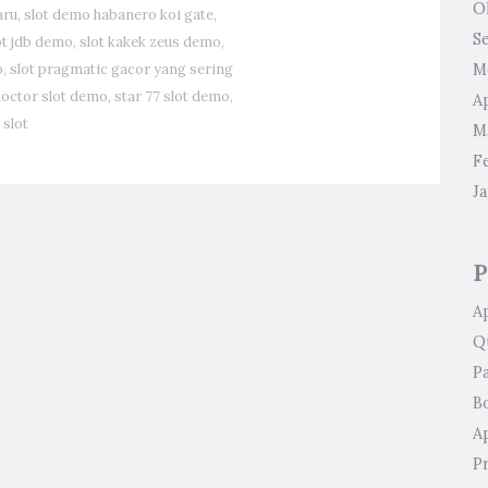
O
aru
,
slot demo habanero koi gate
,
S
ot jdb demo
,
slot kakek zeus demo
,
o
,
slot pragmatic gacor yang sering
M
doctor slot demo
,
star 77 slot demo
,
Ap
 slot
M
F
J
P
A
Q
P
B
Ap
P