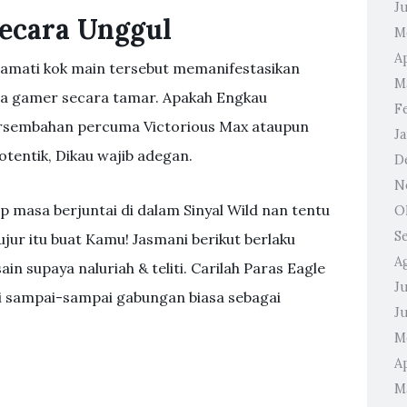
J
ecara Unggul
M
A
amati kok main tersebut memanifestasikan
M
a gamer secara tamar. Apakah Engkau
F
rsembahan percuma Victorious Max ataupun
J
tentik, Dikau wajib adegan.
D
N
ap masa berjuntai di dalam Sinyal Wild nan tentu
O
S
r itu buat Kamu! Jasmani berikut berlaku
A
ain supaya naluriah & teliti. Carilah Paras Eagle
Ju
i sampai-sampai gabungan biasa sebagai
J
M
Ap
M