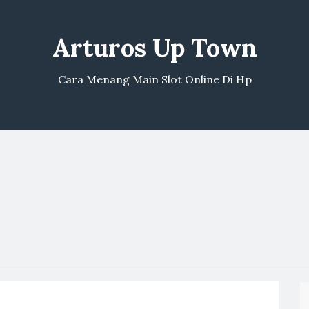
Arturos Up Town
Cara Menang Main Slot Online Di Hp