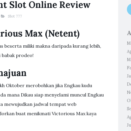
nt Slot Online Review
Slot 777
rious Max (Netent)
A
M
s beserta miliki makna daripada kurang lebih,
Ap
i babak prodeo!
M
F
majuan
J
D
ikh Oktober merobohkan jika Engkau kudu
N
ada mana Dikau siap menyelami muncul Engkau
O
ga mewujudkan jadwal tempat web
S
rkan buat menikmati Victorious Max kaya
A
Ju