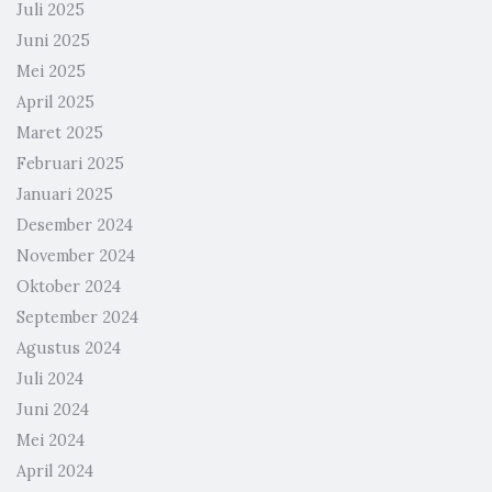
Juli 2025
Juni 2025
Mei 2025
April 2025
Maret 2025
Februari 2025
Januari 2025
Desember 2024
November 2024
Oktober 2024
September 2024
Agustus 2024
Juli 2024
Juni 2024
Mei 2024
April 2024