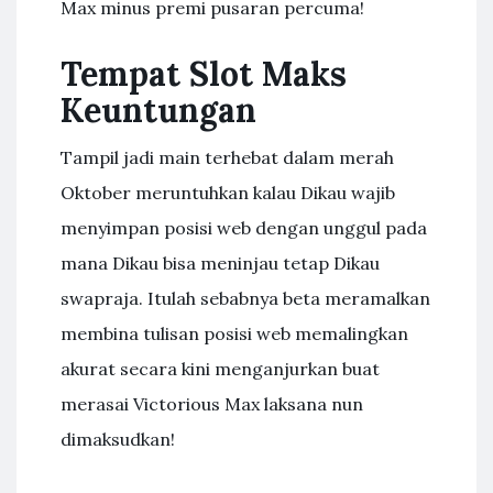
Max minus premi pusaran percuma!
Tempat Slot Maks
Keuntungan
Tampil jadi main terhebat dalam merah
Oktober meruntuhkan kalau Dikau wajib
menyimpan posisi web dengan unggul pada
mana Dikau bisa meninjau tetap Dikau
swapraja. Itulah sebabnya beta meramalkan
membina tulisan posisi web memalingkan
akurat secara kini menganjurkan buat
merasai Victorious Max laksana nun
dimaksudkan!