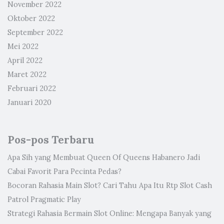
November 2022
Oktober 2022
September 2022
Mei 2022
April 2022
Maret 2022
Februari 2022
Januari 2020
Pos-pos Terbaru
Apa Sih yang Membuat Queen Of Queens Habanero Jadi
Cabai Favorit Para Pecinta Pedas?
Bocoran Rahasia Main Slot? Cari Tahu Apa Itu Rtp Slot Cash
Patrol Pragmatic Play
Strategi Rahasia Bermain Slot Online: Mengapa Banyak yang