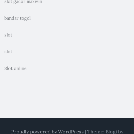
slot gacor maxwin
bandar togel
slot
slot
Slot online
Proudly powered by WordPress
|
Theme: Blogi by