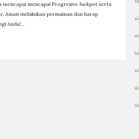
h
pa mencapai mencapai Progresive Jackpot serta
ar. Aman melakukan permainan dan harap
sl
ngi Anda!…
s
b
sl
sl
Sl