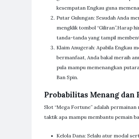
kesempatan Engkau guna memenan
Putar Gulungan: Sesudah Anda meny
mengklik tombol “Giliran”.Harap h
tanda-tanda yang tampil memben
Klaim Anugerah: Apabila Engkau
bermanfaat, Anda bakal meraih an
pula mampu memenangkan putaran
Ban Spin.
Probabilitas Menang dan
Slot “Mega Fortune” adalah permainan n
taktik apa mampu membantu pemain ba
Kelola Dana: Selalu atur modal se