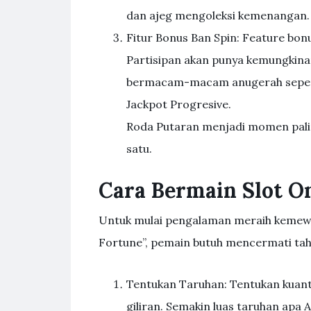
dan ajeg mengoleksi kemenangan.
Fitur Bonus Ban Spin: Feature bon
Partisipan akan punya kemungkin
bermacam-macam anugerah seperti 
Jackpot Progresive.
Roda Putaran menjadi momen pali
satu.
Cara Bermain Slot O
Untuk mulai pengalaman meraih kemewa
Fortune”, pemain butuh mencermati tah
Tentukan Taruhan: Tentukan kuant
giliran. Semakin luas taruhan apa