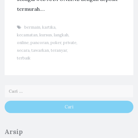
termurah.…
bermain
,
kartika
,
kecamatan
,
kursus
,
langkah
,
online
,
pancoran
,
poker
,
private
,
secara
,
tawarkan
,
teranyar
,
terbaik
Arsip