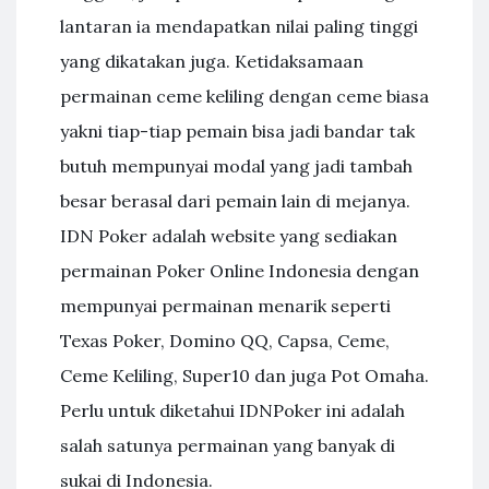
lantaran ia mendapatkan nilai paling tinggi
yang dikatakan juga. Ketidaksamaan
permainan ceme keliling dengan ceme biasa
yakni tiap-tiap pemain bisa jadi bandar tak
butuh mempunyai modal yang jadi tambah
besar berasal dari pemain lain di mejanya.
IDN Poker adalah website yang sediakan
permainan Poker Online Indonesia dengan
mempunyai permainan menarik seperti
Texas Poker, Domino QQ, Capsa, Ceme,
Ceme Keliling, Super10 dan juga Pot Omaha.
Perlu untuk diketahui IDNPoker ini adalah
salah satunya permainan yang banyak di
sukai di Indonesia.