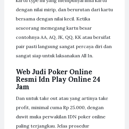
kartu type ini yang mempunyai lima kartu
dengan nilai mirip, dan berurutan dari kartu
bersama dengan nilai kecil. Ketika
seseorang memegang kartu besar
contohnya AA, AQ, JK, QQ, KK atau bersifat
pair pasti langsung sangat percaya diri dan
sangat siap untuk laksanakan All In.
Web Judi Poker Online
Resmi Idn Play Online 24
Jam
Dan untuk take out atau yang artinya take
profit, minimal cuma Rp 25.000, dengan
duwit muka perwakilan IDN poker online
paling terjangkau. Jelas prosedur