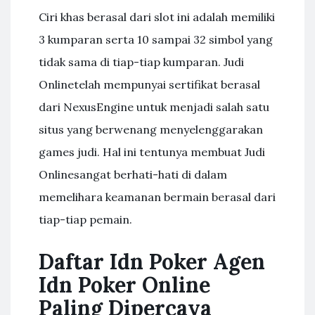
Ciri khas berasal dari slot ini adalah memiliki
3 kumparan serta 10 sampai 32 simbol yang
tidak sama di tiap-tiap kumparan. Judi
Onlinetelah mempunyai sertifikat berasal
dari NexusEngine untuk menjadi salah satu
situs yang berwenang menyelenggarakan
games judi. Hal ini tentunya membuat Judi
Onlinesangat berhati-hati di dalam
memelihara keamanan bermain berasal dari
tiap-tiap pemain.
Daftar Idn Poker Agen
Idn Poker Online
Paling Dipercaya