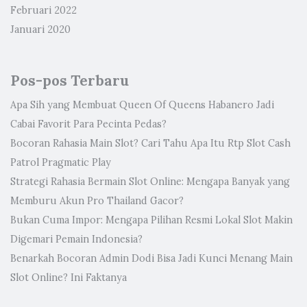
Februari 2022
Januari 2020
Pos-pos Terbaru
Apa Sih yang Membuat Queen Of Queens Habanero Jadi
Cabai Favorit Para Pecinta Pedas?
Bocoran Rahasia Main Slot? Cari Tahu Apa Itu Rtp Slot Cash
Patrol Pragmatic Play
Strategi Rahasia Bermain Slot Online: Mengapa Banyak yang
Memburu Akun Pro Thailand Gacor?
Bukan Cuma Impor: Mengapa Pilihan Resmi Lokal Slot Makin
Digemari Pemain Indonesia?
Benarkah Bocoran Admin Dodi Bisa Jadi Kunci Menang Main
Slot Online? Ini Faktanya