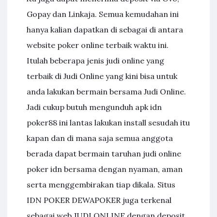
Gopay dan Linkaja. Semua kemudahan ini
hanya kalian dapatkan di sebagai di antara
website poker online terbaik waktu ini.
Itulah beberapa jenis judi online yang
terbaik di Judi Online yang kini bisa untuk
anda lakukan bermain bersama Judi Online.
Jadi cukup butuh mengunduh apk idn
poker88 ini lantas lakukan install sesudah itu
kapan dan di mana saja semua anggota
berada dapat bermain taruhan judi online
poker idn bersama dengan nyaman, aman
serta menggembirakan tiap dikala. Situs
IDN POKER DEWAPOKER juga terkenal
sebagai web JUDI ONLINE dengan deposit