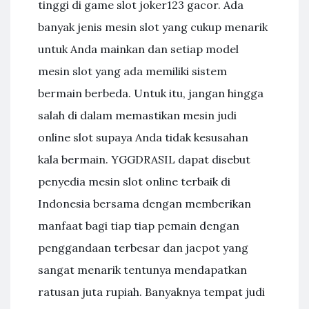
tinggi di game slot joker123 gacor. Ada
banyak jenis mesin slot yang cukup menarik
untuk Anda mainkan dan setiap model
mesin slot yang ada memiliki sistem
bermain berbeda. Untuk itu, jangan hingga
salah di dalam memastikan mesin judi
online slot supaya Anda tidak kesusahan
kala bermain. YGGDRASIL dapat disebut
penyedia mesin slot online terbaik di
Indonesia bersama dengan memberikan
manfaat bagi tiap tiap pemain dengan
penggandaan terbesar dan jacpot yang
sangat menarik tentunya mendapatkan
ratusan juta rupiah. Banyaknya tempat judi