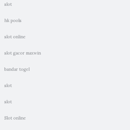
slot
hk pools
slot online
slot gacor maxwin
bandar togel
slot
slot
Slot online