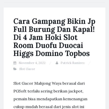
Cara Gampang Bikin Jp
Full Burung Dan Kapal!
Di 4 Jam Hoki Slot
Room Duofu Duocai
Higgs Domino Topbos
November 4, 2022
Patrick Ramirez
Slot Gacor
Slot Gacor Mahjong Ways berasal dari
PGSoft terlalu sering berikan jackpot,
pemain bisa mendapatkan kemenangan
cukup mudah berasal dari jenis slot ini