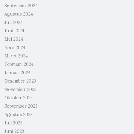
September 2024
Agustus 2024
Juli 2024
Juni 2024
Mei 2024
April 2024
Maret 2024
Februari 2024
Januari 2024
Desember 2023
November 2023
Oktober 2023
September 2023
Agustus 2023
Juli 2023
Juni 2023