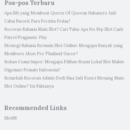
Pos-pos Terbaru
Apa Sih yang Membuat Queen Of Queens Habanero Jadi
Cabai Favorit Para Pecinta Pedas?
Bocoran Rahasia Main Slot? Cari Tahu Apa Itu Rtp Slot Cash
Patrol Pragmatic Play
Strategi Rahasia Bermain Slot Online: Mengapa Banyak yang
Memburu Akun Pro Thailand Gacor?
Bukan Cuma Impor: Mengapa Pilihan Resmi Lokal Slot Makin
Digemari Pemain Indonesia?
Benarkah Bocoran Admin Dodi Bisa Jadi Kunci Menang Main
Slot Online? Ini Faktanya
Recommended Links
Slot88