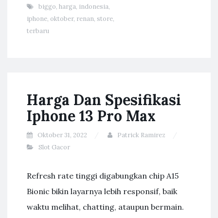
biggo
,
harga
,
indonesia
,
iphone
,
oktober
,
renan
,
store
,
terbaru
Harga Dan Spesifikasi
Iphone 13 Pro Max
Oktober 31, 2022
Patrick Ramirez
Slot Gacor
Refresh rate tinggi digabungkan chip A15
Bionic bikin layarnya lebih responsif, baik
waktu melihat, chatting, ataupun bermain.