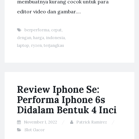
membuatnya kurang cocok untuk para
editor video dan gambar.…
berperforma
,
cepat
,
dengan
,
harga
,
indonesia
,
laptop
,
ryzen
,
terjangkau
Review Iphone Se:
Performa Iphone 6s
Didalam Bentuk 4 Inci
November 1, 2022
Patrick Ramirez
Slot Gacor