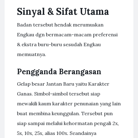
Sinyal & Sifat Utama
Badan tersebut hendak merumuskan
Engkau dgn bermacam-macam preferensi
& ekstra buru-buru sesudah Engkau
memuatnya.
Pengganda Berangasan
Gelap besar Jantan Baru yaitu Karakter
Ganas. Simbol-simbol tersebut siap
mewakili kaum karakter penunaian yang lain
buat membina keunggulan. Tersebut pun
siap sampai melalui kehormatan pengali 2x,
5x, 10x, 25x, alias 100x. Seandainya