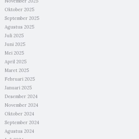
November 2025
Oktober 2025
September 2025
Agustus 2025
Juli 2025
Juni 2025
Mei 2025
April 2025
Maret 2025
Februari 2025
Januari 2025
Desember 2024
November 2024
Oktober 2024
September 2024
Agustus 2024