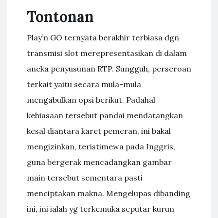
Tontonan
Play’n GO ternyata berakhir terbiasa dgn
transmisi slot merepresentasikan di dalam
aneka penyusunan RTP. Sungguh, perseroan
terkait yaitu secara mula-mula
mengabulkan opsi berikut. Padahal
kebiasaan tersebut pandai mendatangkan
kesal diantara karet pemeran, ini bakal
mengizinkan, teristimewa pada Inggris,
guna bergerak mencadangkan gambar
main tersebut sementara pasti
menciptakan makna. Mengelupas dibanding
ini, ini ialah yg terkemuka seputar kurun