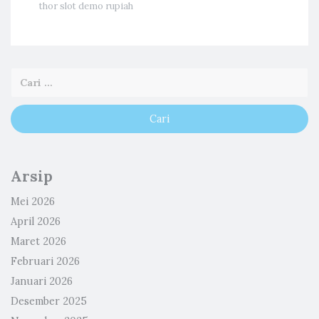
thor slot demo rupiah
Arsip
Mei 2026
April 2026
Maret 2026
Februari 2026
Januari 2026
Desember 2025