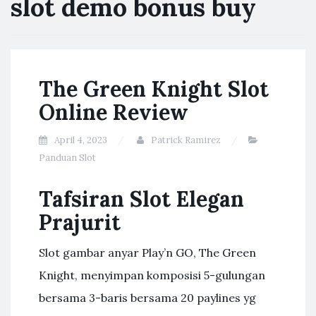
slot demo bonus buy
The Green Knight Slot
Online Review
April 4, 2023
Patrick Ramirez
Panduan Slot
Tafsiran Slot Elegan
Prajurit
Slot gambar anyar Play’n GO, The Green
Knight, menyimpan komposisi 5-gulungan
bersama 3-baris bersama 20 paylines yg