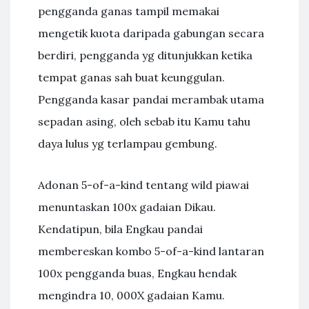
pengganda ganas tampil memakai
mengetik kuota daripada gabungan secara
berdiri, pengganda yg ditunjukkan ketika
tempat ganas sah buat keunggulan.
Pengganda kasar pandai merambak utama
sepadan asing, oleh sebab itu Kamu tahu
daya lulus yg terlampau gembung.
Adonan 5-of-a-kind tentang wild piawai
menuntaskan 100x gadaian Dikau.
Kendatipun, bila Engkau pandai
membereskan kombo 5-of-a-kind lantaran
100x pengganda buas, Engkau hendak
mengindra 10, 000X gadaian Kamu.