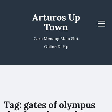
Arturos Up
Town
Menu
Cara Menang Main Slot
Online Di Hp
Tag:
gates of olympus