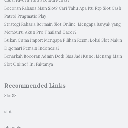
Cabai Favorit Para Pecinta Pedas?
Bocoran Rahasia Main Slot? Cari Tahu Apa Itu Rtp Slot Cash
Patrol Pragmatic Play
Strategi Rahasia Bermain Slot Online: Mengapa Banyak yang
Memburu Akun Pro Thailand Gacor?
Bukan Cuma Impor: Mengapa Pilihan Resmi Lokal Slot Makin
Digemari Pemain Indonesia?
Benarkah Bocoran Admin Dodi Bisa Jadi Kunci Menang Main
Slot Online? Ini Faktanya
Recommended Links
Slot88
slot
hk pools