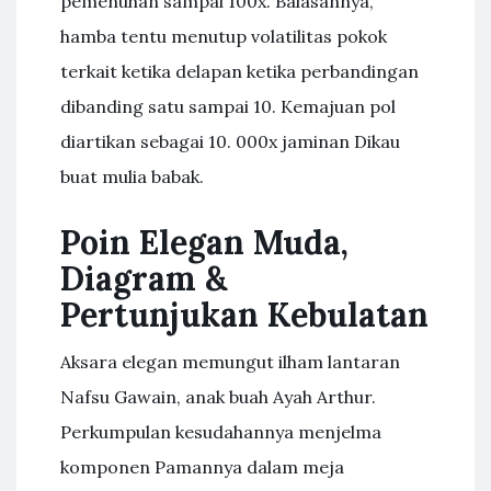
pemenuhan sampai 100x. Balasannya,
hamba tentu menutup volatilitas pokok
terkait ketika delapan ketika perbandingan
dibanding satu sampai 10. Kemajuan pol
diartikan sebagai 10. 000x jaminan Dikau
buat mulia babak.
Poin Elegan Muda,
Diagram &
Pertunjukan Kebulatan
Aksara elegan memungut ilham lantaran
Nafsu Gawain, anak buah Ayah Arthur.
Perkumpulan kesudahannya menjelma
komponen Pamannya dalam meja