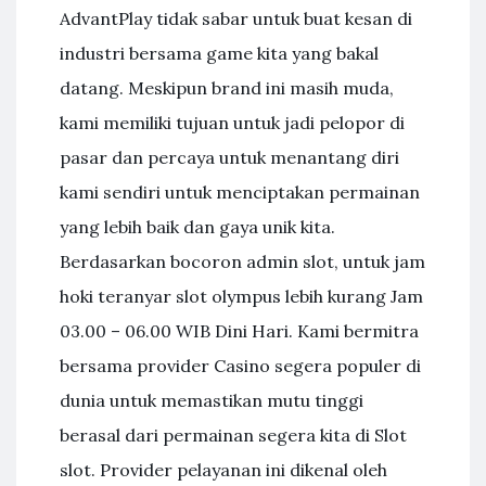
AdvantPlay tidak sabar untuk buat kesan di
industri bersama game kita yang bakal
datang. Meskipun brand ini masih muda,
kami memiliki tujuan untuk jadi pelopor di
pasar dan percaya untuk menantang diri
kami sendiri untuk menciptakan permainan
yang lebih baik dan gaya unik kita.
Berdasarkan bocoron admin slot, untuk jam
hoki teranyar slot olympus lebih kurang Jam
03.00 – 06.00 WIB Dini Hari. Kami bermitra
bersama provider Casino segera populer di
dunia untuk memastikan mutu tinggi
berasal dari permainan segera kita di Slot
slot. Provider pelayanan ini dikenal oleh