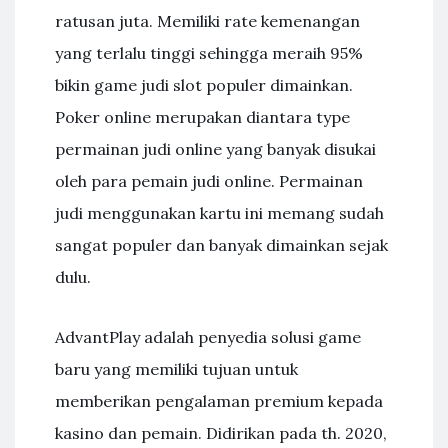
ratusan juta. Memiliki rate kemenangan
yang terlalu tinggi sehingga meraih 95%
bikin game judi slot populer dimainkan.
Poker online merupakan diantara type
permainan judi online yang banyak disukai
oleh para pemain judi online. Permainan
judi menggunakan kartu ini memang sudah
sangat populer dan banyak dimainkan sejak
dulu.
AdvantPlay adalah penyedia solusi game
baru yang memiliki tujuan untuk
memberikan pengalaman premium kepada
kasino dan pemain. Didirikan pada th. 2020,