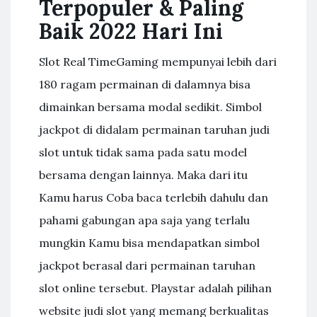
Terpopuler & Paling
Baik 2022 Hari Ini
Slot Real TimeGaming mempunyai lebih dari
180 ragam permainan di dalamnya bisa
dimainkan bersama modal sedikit. Simbol
jackpot di didalam permainan taruhan judi
slot untuk tidak sama pada satu model
bersama dengan lainnya. Maka dari itu
Kamu harus Coba baca terlebih dahulu dan
pahami gabungan apa saja yang terlalu
mungkin Kamu bisa mendapatkan simbol
jackpot berasal dari permainan taruhan
slot online tersebut. Playstar adalah pilihan
website judi slot yang memang berkualitas