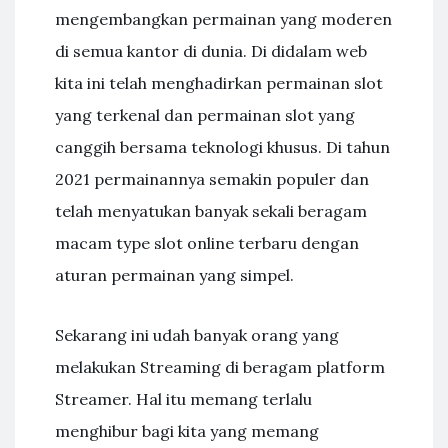
mengembangkan permainan yang moderen
di semua kantor di dunia. Di didalam web
kita ini telah menghadirkan permainan slot
yang terkenal dan permainan slot yang
canggih bersama teknologi khusus. Di tahun
2021 permainannya semakin populer dan
telah menyatukan banyak sekali beragam
macam type slot online terbaru dengan
aturan permainan yang simpel.
Sekarang ini udah banyak orang yang
melakukan Streaming di beragam platform
Streamer. Hal itu memang terlalu
menghibur bagi kita yang memang