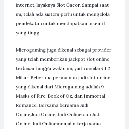
internet, layaknya Slot Gacor. Sampai saat
ini, telah ada sistem perlu untuk mengelola
pendekatan untuk mendapatkan insentif
yang tinggi.
Microgaming juga dikenal sebagai provider
yang telah memberikan jackpot slot online
terbesar hingga waktu ini, yaitu senilai €1.2
Miliar. Beberapa permainan judi slot online
yang dikenal dari Microgaming adalah 9
Masks of Fire, Book of Oz, dan Immortal
Romance. Bersama bersama Judi
Online,Judi Online, Judi Online dan Judi
Online, Judi Onlinemenjalin kerja sama