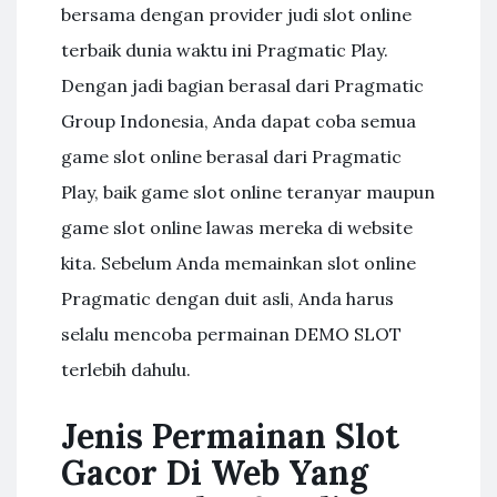
bersama dengan provider judi slot online
terbaik dunia waktu ini Pragmatic Play.
Dengan jadi bagian berasal dari Pragmatic
Group Indonesia, Anda dapat coba semua
game slot online berasal dari Pragmatic
Play, baik game slot online teranyar maupun
game slot online lawas mereka di website
kita. Sebelum Anda memainkan slot online
Pragmatic dengan duit asli, Anda harus
selalu mencoba permainan DEMO SLOT
terlebih dahulu.
Jenis Permainan Slot
Gacor Di Web Yang