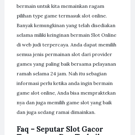
bermain untuk kita memainkan ragam
pilihan type game termasuk slot online.
Banyak kemungkinan yang telah disediakan
selama miliki keinginan bermain Slot Online
di web judi terpercaya. Anda dapat memilih
semua jenis permainan slot dari provider
games yang paling baik bersama pelayanan
ramah selama 24 jam. Nah itu sebagian
informasi perlu ketika anda ingin bermain
game slot online, Anda bisa mempraktekan
nya dan juga memilih game slot yang baik
dan juga sedang ramai dimainkan.
Faq – Seputar Slot Gacor