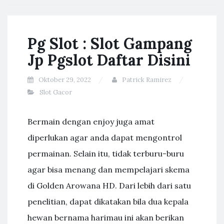
Pg Slot : Slot Gampang
Jp Pgslot Daftar Disini
Oktober 29, 2022
Patrick Ramirez
Slot Gacor
Bermain dengan enjoy juga amat
diperlukan agar anda dapat mengontrol
permainan. Selain itu, tidak terburu-buru
agar bisa menang dan mempelajari skema
di Golden Arowana HD. Dari lebih dari satu
penelitian, dapat dikatakan bila dua kepala
hewan bernama harimau ini akan berikan