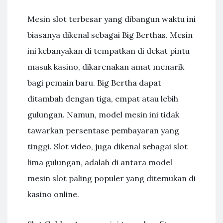
Mesin slot terbesar yang dibangun waktu ini
biasanya dikenal sebagai Big Berthas. Mesin
ini kebanyakan di tempatkan di dekat pintu
masuk kasino, dikarenakan amat menarik
bagi pemain baru. Big Bertha dapat
ditambah dengan tiga, empat atau lebih
gulungan. Namun, model mesin ini tidak
tawarkan persentase pembayaran yang
tinggi. Slot video, juga dikenal sebagai slot
lima gulungan, adalah di antara model
mesin slot paling populer yang ditemukan di
kasino online.