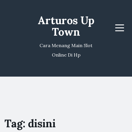
Arturos Up
Town
Menu
Cara Menang Main Slot
Online Di Hp
Tag:
disini