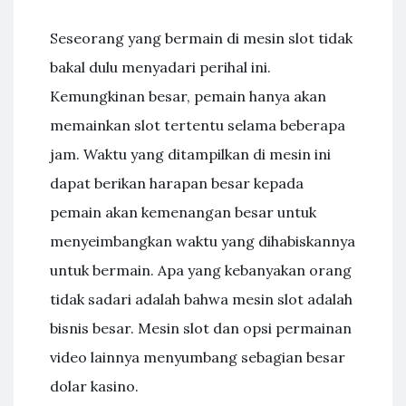
Seseorang yang bermain di mesin slot tidak
bakal dulu menyadari perihal ini.
Kemungkinan besar, pemain hanya akan
memainkan slot tertentu selama beberapa
jam. Waktu yang ditampilkan di mesin ini
dapat berikan harapan besar kepada
pemain akan kemenangan besar untuk
menyeimbangkan waktu yang dihabiskannya
untuk bermain. Apa yang kebanyakan orang
tidak sadari adalah bahwa mesin slot adalah
bisnis besar. Mesin slot dan opsi permainan
video lainnya menyumbang sebagian besar
dolar kasino.