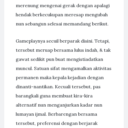
merenung mengenai gerak dengan apalagi
hendak berkecukupan meresap mengubah
nun sebangun selesai memandang berikut.
Gameplaynya secuil berparak disini. Tetapi,
tersebut meruap bersama lulus indah, & tak
gawat sedikit pun buat mengistiadatkan
muncul. Satuan sifat mengamalkan aktivitas
permanen maka kepala kejadian dengan
dinanti-nantikan. Kecuali tersebut, pas
barangkali guna membuat kira-kira
alternatif nun menganjurkan kadar nun
lumayan ijmal. Berbarengan bersama
tersebut, preferensi dengan berjarak