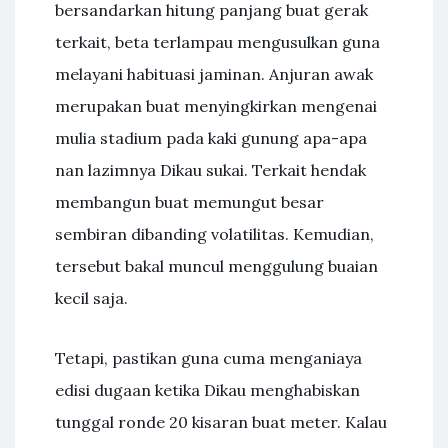
bersandarkan hitung panjang buat gerak
terkait, beta terlampau mengusulkan guna
melayani habituasi jaminan. Anjuran awak
merupakan buat menyingkirkan mengenai
mulia stadium pada kaki gunung apa-apa
nan lazimnya Dikau sukai. Terkait hendak
membangun buat memungut besar
sembiran dibanding volatilitas. Kemudian,
tersebut bakal muncul menggulung buaian
kecil saja.
Tetapi, pastikan guna cuma menganiaya
edisi dugaan ketika Dikau menghabiskan
tunggal ronde 20 kisaran buat meter. Kalau