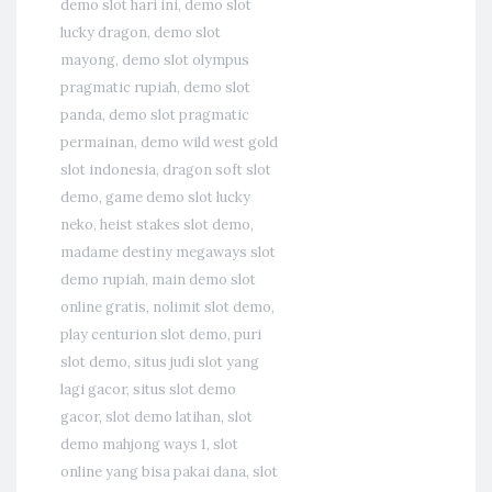
demo slot hari ini
,
demo slot
lucky dragon
,
demo slot
mayong
,
demo slot olympus
pragmatic rupiah
,
demo slot
panda
,
demo slot pragmatic
permainan
,
demo wild west gold
slot indonesia
,
dragon soft slot
demo
,
game demo slot lucky
neko
,
heist stakes slot demo
,
madame destiny megaways slot
demo rupiah
,
main demo slot
online gratis
,
nolimit slot demo
,
play centurion slot demo
,
puri
slot demo
,
situs judi slot yang
lagi gacor
,
situs slot demo
gacor
,
slot demo latihan
,
slot
demo mahjong ways 1
,
slot
online yang bisa pakai dana
,
slot