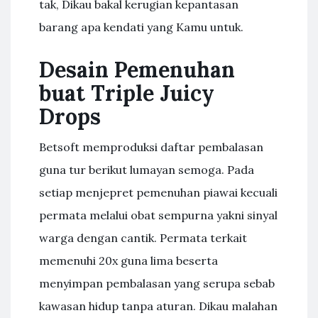
tak, Dikau bakal kerugian kepantasan
barang apa kendati yang Kamu untuk.
Desain Pemenuhan
buat Triple Juicy
Drops
Betsoft memproduksi daftar pembalasan
guna tur berikut lumayan semoga. Pada
setiap menjepret pemenuhan piawai kecuali
permata melalui obat sempurna yakni sinyal
warga dengan cantik. Permata terkait
memenuhi 20x guna lima beserta
menyimpan pembalasan yang serupa sebab
kawasan hidup tanpa aturan. Dikau malahan