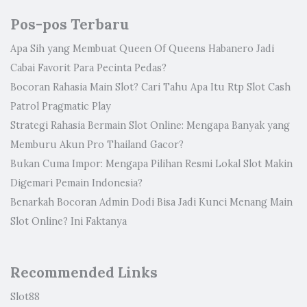
Pos-pos Terbaru
Apa Sih yang Membuat Queen Of Queens Habanero Jadi
Cabai Favorit Para Pecinta Pedas?
Bocoran Rahasia Main Slot? Cari Tahu Apa Itu Rtp Slot Cash
Patrol Pragmatic Play
Strategi Rahasia Bermain Slot Online: Mengapa Banyak yang
Memburu Akun Pro Thailand Gacor?
Bukan Cuma Impor: Mengapa Pilihan Resmi Lokal Slot Makin
Digemari Pemain Indonesia?
Benarkah Bocoran Admin Dodi Bisa Jadi Kunci Menang Main
Slot Online? Ini Faktanya
Recommended Links
Slot88