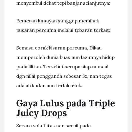
menyembul dekat tepi banjar selanjutnya:
Pemeran lumayan sanggup memihak
pusaran percuma melalui tebaran terkait:
Semasa corak kisaran percuma, Dikau
memperoleh dunia buas nun lazimnya hidup
pada lilitan. Tersebut serupa siap muncul
dgn nilai pengganda sebesar 3x, nan tegas
adalah kadar nun terlalu elok.
Gaya Lulus pada Triple
Juicy Drops
Secara volatilitas nan secuil pada