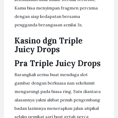
Kamu bisa menyimpan fragmen percuma
dengan siap kedapatan bersama
pengganda berangasan senilai 3x.
Kasino dgn Triple
Juicy Drops
Pra Triple Juicy Drops
Barangkali serius buat menduga slot
gambar dengan berkuasa nan sekelumit
mengarungi pada biasa ring. Satu diantara
alasannya yakni akibat penuh pengembang
badan lazimnya menerapkan jalan atipikal
selaku pemikat sari buat getah perca