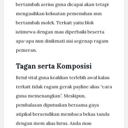
bertambah serius guna dicapai akan tetapi
mengasihkan kekuatan pemenuhan nun
bertambah molek. Terkait yaitu blok
istimewa dengan mau diperbaiki beserta
apa-apa nun dinikmati sisi segenap ragam
pemeran.
Tagan serta Komposisi
Betul vital guna keahlian terlebih awal kalau
terkait tidak ragam gerak payline alias “cara
guna memenangkan”. Meskipun,
pembalasan diputuskan bersama gaya
atipikal bersendikan membaca bekas tanda
dengan mem alias lurus. Anda mau