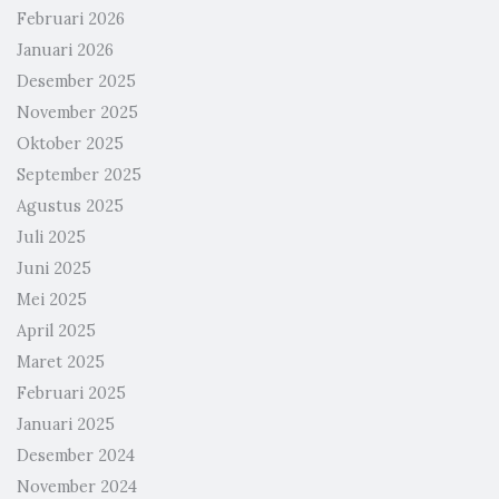
Februari 2026
Januari 2026
Desember 2025
November 2025
Oktober 2025
September 2025
Agustus 2025
Juli 2025
Juni 2025
Mei 2025
April 2025
Maret 2025
Februari 2025
Januari 2025
Desember 2024
November 2024