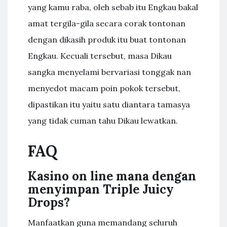
yang kamu raba, oleh sebab itu Engkau bakal
amat tergila-gila secara corak tontonan
dengan dikasih produk itu buat tontonan
Engkau. Kecuali tersebut, masa Dikau
sangka menyelami bervariasi tonggak nan
menyedot macam poin pokok tersebut,
dipastikan itu yaitu satu diantara tamasya
yang tidak cuman tahu Dikau lewatkan.
FAQ
Kasino on line mana dengan
menyimpan Triple Juicy
Drops?
Manfaatkan guna memandang seluruh