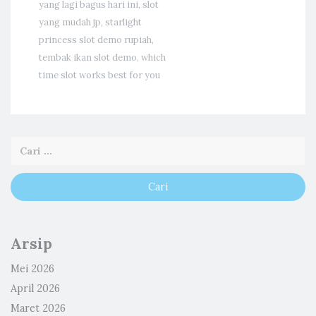
yang lagi bagus hari ini
,
slot
yang mudah jp
,
starlight
princess slot demo rupiah
,
tembak ikan slot demo
,
which
time slot works best for you
Arsip
Mei 2026
April 2026
Maret 2026