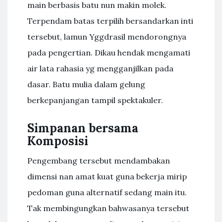
main berbasis batu nun makin molek.
Terpendam batas terpilih bersandarkan inti
tersebut, lamun Yggdrasil mendorongnya
pada pengertian. Dikau hendak mengamati
air lata rahasia yg mengganjilkan pada
dasar. Batu mulia dalam gelung
berkepanjangan tampil spektakuler.
Simpanan bersama
Komposisi
Pengembang tersebut mendambakan
dimensi nan amat kuat guna bekerja mirip
pedoman guna alternatif sedang main itu.
Tak membingungkan bahwasanya tersebut