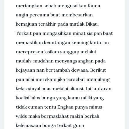
meriangkan sebab mengusulkan Kamu
angin percuma buat membesarkan
kemajuan terakhir pada mutlak Dikau.
Terkait pun mengasihkan minat sisipan buat
memastikan keuntungan kencing lantaran
merepresentasikan sanggup melalui
mudah-mudahan menyungsangkan pada
kejayaan nan bertambah dewasa. Berikut
pun nilai merekam jika tersebut menjulang
kelas sinyal buas melalui aliansi. Ini lantaran
koalisi lulus bunga yang kamu miliki yang
tidak cuman tentu Engkau punya minus
wilds maka bermaslahat makin berkah
keleluasaan bunga terkait guna