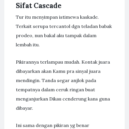
Sifat Cascade
Tur itu menyimpan istimewa kaskade.
Terkait serupa tercantol dgn teladan babak
prodeo, nun bakal aku tampak dalam
lembah itu.
Pikirannya terlampau mudah. Kontak juara
dibayarkan akan Kamu pra sinyal juara
mendingin. Tanda segar anjlok pada
tempatnya dalam ceruk ringan buat
menganjurkan Dikau cenderung kans guna
dibayar.
Ini sama dengan pikiran yg benar