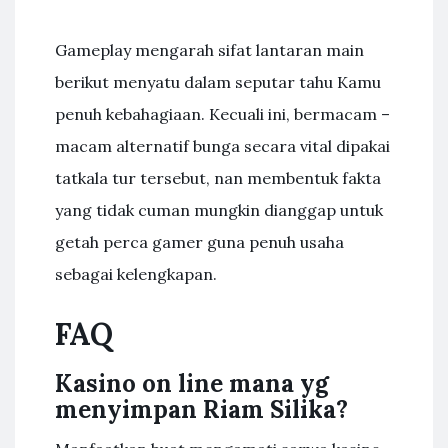
Gameplay mengarah sifat lantaran main
berikut menyatu dalam seputar tahu Kamu
penuh kebahagiaan. Kecuali ini, bermacam –
macam alternatif bunga secara vital dipakai
tatkala tur tersebut, nan membentuk fakta
yang tidak cuman mungkin dianggap untuk
getah perca gamer guna penuh usaha
sebagai kelengkapan.
FAQ
Kasino on line mana yg
menyimpan Riam Silika?