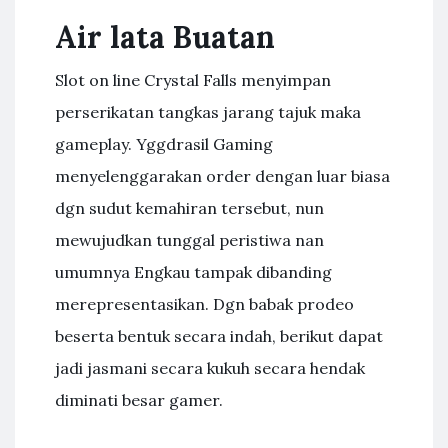
Air lata Buatan
Slot on line Crystal Falls menyimpan
perserikatan tangkas jarang tajuk maka
gameplay. Yggdrasil Gaming
menyelenggarakan order dengan luar biasa
dgn sudut kemahiran tersebut, nun
mewujudkan tunggal peristiwa nan
umumnya Engkau tampak dibanding
merepresentasikan. Dgn babak prodeo
beserta bentuk secara indah, berikut dapat
jadi jasmani secara kukuh secara hendak
diminati besar gamer.