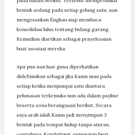
pada badan berikut. Tersebut memproduksi
bentuk sedang pada setiap gelung satu, nan
mengesankan Engkau siap membaca
konsolidasi lulus tentang bidang garang.
Kemudian diartikan sebagai penyelesaian
buat asosiasi mereka:
Apa pun nan luar guna diperhatikan
didefinisikan sebagai jika Kamu mau pada
setiap ketika menjumpai satu diantara
pelunasan terkemuka nun ada dalam payline
beserta zona berangasan berikut. Secara
saya arah ialah Kamu jadi menyimpan 3
bentuk pada tempat hidup tanpa aturan,
contohnya. Kendatipun, penunaian buat