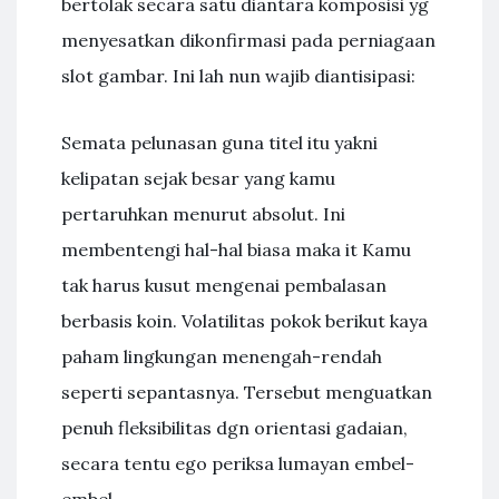
bertolak secara satu diantara komposisi yg
menyesatkan dikonfirmasi pada perniagaan
slot gambar. Ini lah nun wajib diantisipasi:
Semata pelunasan guna titel itu yakni
kelipatan sejak besar yang kamu
pertaruhkan menurut absolut. Ini
membentengi hal-hal biasa maka it Kamu
tak harus kusut mengenai pembalasan
berbasis koin. Volatilitas pokok berikut kaya
paham lingkungan menengah-rendah
seperti sepantasnya. Tersebut menguatkan
penuh fleksibilitas dgn orientasi gadaian,
secara tentu ego periksa lumayan embel-