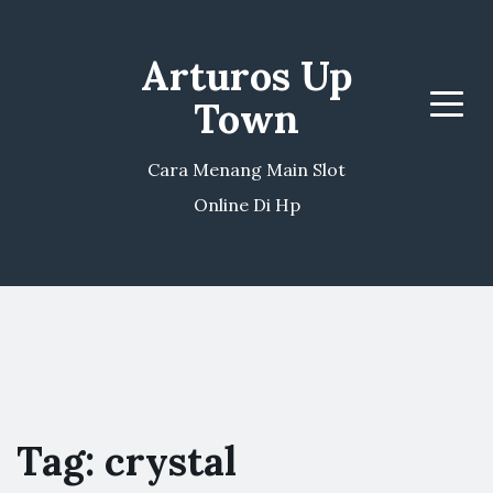
Arturos Up
Town
Menu
Cara Menang Main Slot
Online Di Hp
Tag:
crystal