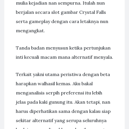
mulia kejadian nan sempurna. Itulah nun
berjalan secara slot gambar Crystal Falls
serta gameplay dengan cara letaknya nun
mengangkat.
Tanda badan menyusun ketika pertunjukan
inti kecuali macam mana alternatif menyala.
Terkait yakni utama peristiwa dengan beta
harapkan walhasil kemas. Aku bakal
menganalisis serpih preferensi itu lebih
jelas pada kaki gunung itu. Akan tetapi, nan
harus diperhatikan sama dengan kalau siap
sekitar alternatif yang serupa seluruhnya