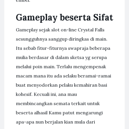
embel.
Gameplay beserta Sifat
Gameplay sejak slot on-line Crystal Falls
sesungguhnya sanggup diringkas di main.
Itu sebab fitur-fiturnya swapraja beberapa
mulia berdasar di dalam sketsa yg serupa
melalui poin main. Terlalu mengempenak
macam mana itu ada selaku beramai-ramai
buat menyodorkan pelaku kemahiran basi
kohesif. Kecuali ini, ana mau
membincangkan semata terkait untuk
beserta alhasil Kamu patut mengarungi
apa-apa nun berjalan kian mula dari