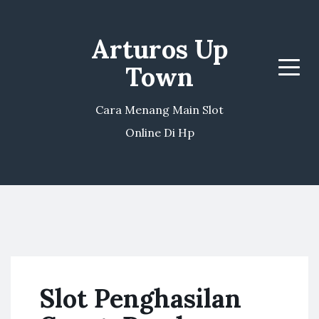
Arturos Up
Town
Menu
Cara Menang Main Slot
Online Di Hp
Slot Penghasilan