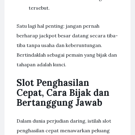
tersebut.
Satu lagi hal penting: jangan pernah
berharap jackpot besar datang secara tiba-
tiba tanpa usaha dan keberuntungan.
Bertindaklah sebagai pemain yang bijak dan
tahapan adalah kunci.
Slot Penghasilan
Cepat, Cara Bijak dan
Bertanggung Jawab
Dalam dunia perjudian daring, istilah slot
penghasilan cepat menawarkan peluang