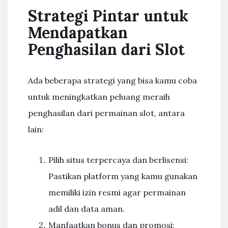
Strategi Pintar untuk
Mendapatkan
Penghasilan dari Slot
Ada beberapa strategi yang bisa kamu coba
untuk meningkatkan peluang meraih
penghasilan dari permainan slot, antara
lain:
Pilih situs terpercaya dan berlisensi:
Pastikan platform yang kamu gunakan
memiliki izin resmi agar permainan
adil dan data aman.
Manfaatkan bonus dan promosi: