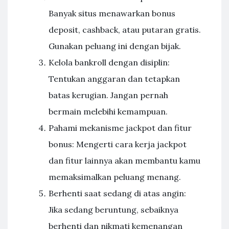
Banyak situs menawarkan bonus
deposit, cashback, atau putaran gratis.
Gunakan peluang ini dengan bijak.
Kelola bankroll dengan disiplin:
Tentukan anggaran dan tetapkan
batas kerugian. Jangan pernah
bermain melebihi kemampuan.
Pahami mekanisme jackpot dan fitur
bonus: Mengerti cara kerja jackpot
dan fitur lainnya akan membantu kamu
memaksimalkan peluang menang.
Berhenti saat sedang di atas angin:
Jika sedang beruntung, sebaiknya
berhenti dan nikmati kemenangan