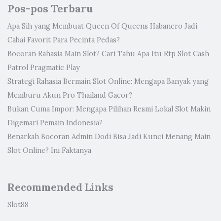
Pos-pos Terbaru
Apa Sih yang Membuat Queen Of Queens Habanero Jadi
Cabai Favorit Para Pecinta Pedas?
Bocoran Rahasia Main Slot? Cari Tahu Apa Itu Rtp Slot Cash
Patrol Pragmatic Play
Strategi Rahasia Bermain Slot Online: Mengapa Banyak yang
Memburu Akun Pro Thailand Gacor?
Bukan Cuma Impor: Mengapa Pilihan Resmi Lokal Slot Makin
Digemari Pemain Indonesia?
Benarkah Bocoran Admin Dodi Bisa Jadi Kunci Menang Main
Slot Online? Ini Faktanya
Recommended Links
Slot88