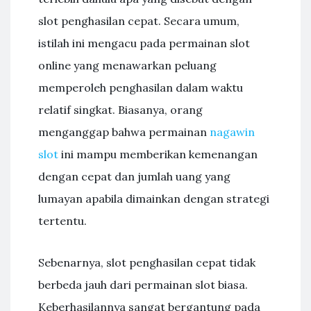
slot penghasilan cepat. Secara umum,
istilah ini mengacu pada permainan slot
online yang menawarkan peluang
memperoleh penghasilan dalam waktu
relatif singkat. Biasanya, orang
menganggap bahwa permainan
nagawin
slot
ini mampu memberikan kemenangan
dengan cepat dan jumlah uang yang
lumayan apabila dimainkan dengan strategi
tertentu.
Sebenarnya, slot penghasilan cepat tidak
berbeda jauh dari permainan slot biasa.
Keberhasilannya sangat bergantung pada