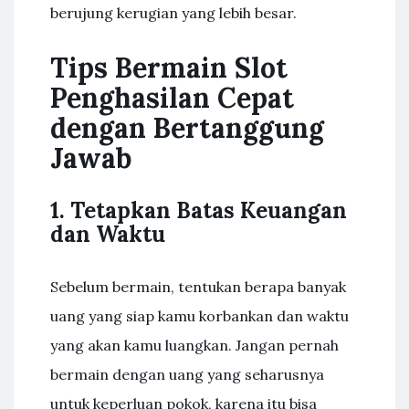
berujung kerugian yang lebih besar.
Tips Bermain Slot
Penghasilan Cepat
dengan Bertanggung
Jawab
1. Tetapkan Batas Keuangan
dan Waktu
Sebelum bermain, tentukan berapa banyak
uang yang siap kamu korbankan dan waktu
yang akan kamu luangkan. Jangan pernah
bermain dengan uang yang seharusnya
untuk keperluan pokok, karena itu bisa