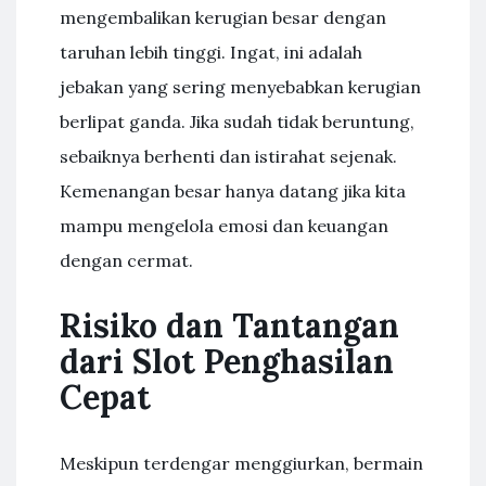
mengembalikan kerugian besar dengan
taruhan lebih tinggi. Ingat, ini adalah
jebakan yang sering menyebabkan kerugian
berlipat ganda. Jika sudah tidak beruntung,
sebaiknya berhenti dan istirahat sejenak.
Kemenangan besar hanya datang jika kita
mampu mengelola emosi dan keuangan
dengan cermat.
Risiko dan Tantangan
dari Slot Penghasilan
Cepat
Meskipun terdengar menggiurkan, bermain