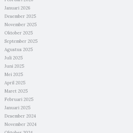
Januari 2026
Desember 2025
November 2025
Oktober 2025
September 2025
Agustus 2025
Juli 2025
Juni 2025
Mei 2025
April 2025
Maret 2025
Februari 2025
Januari 2025
Desember 2024
November 2024
Oktober 2024