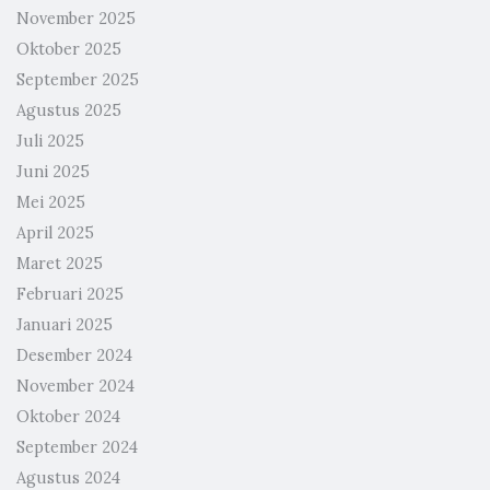
November 2025
Oktober 2025
September 2025
Agustus 2025
Juli 2025
Juni 2025
Mei 2025
April 2025
Maret 2025
Februari 2025
Januari 2025
Desember 2024
November 2024
Oktober 2024
September 2024
Agustus 2024