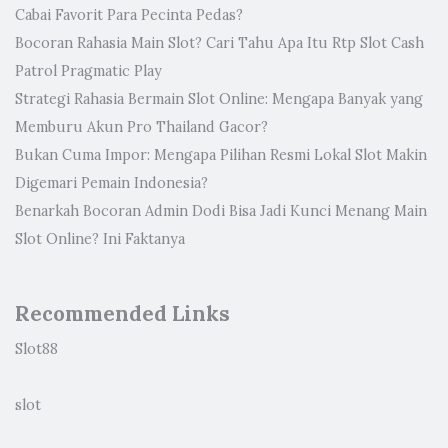
Cabai Favorit Para Pecinta Pedas?
Bocoran Rahasia Main Slot? Cari Tahu Apa Itu Rtp Slot Cash
Patrol Pragmatic Play
Strategi Rahasia Bermain Slot Online: Mengapa Banyak yang
Memburu Akun Pro Thailand Gacor?
Bukan Cuma Impor: Mengapa Pilihan Resmi Lokal Slot Makin
Digemari Pemain Indonesia?
Benarkah Bocoran Admin Dodi Bisa Jadi Kunci Menang Main
Slot Online? Ini Faktanya
Recommended Links
Slot88
slot