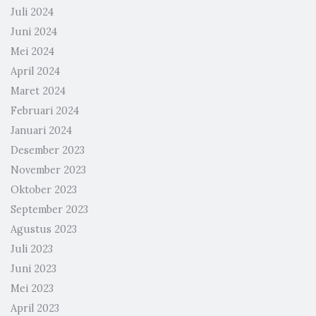
Juli 2024
Juni 2024
Mei 2024
April 2024
Maret 2024
Februari 2024
Januari 2024
Desember 2023
November 2023
Oktober 2023
September 2023
Agustus 2023
Juli 2023
Juni 2023
Mei 2023
April 2023