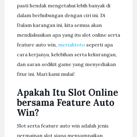
pasti hendak mengetahui lebih banyak di
dalam berhubungan dengan ciri ini. Di
Dalam karangan ini, kita semua akan
mendiskusikan apa yang itu slot online serta
feature auto win,
meriahtoto
seperti apa
cara kerjanya, kelebihan serta kekurangan,
dan saran sedikit game yang menyediakan
fitur ini. Mari kami mulai!
Apakah Itu Slot Online
bersama Feature Auto
Win?
Slot serta feature auto win adalah jenis
permainan slot siapa menyampaikan