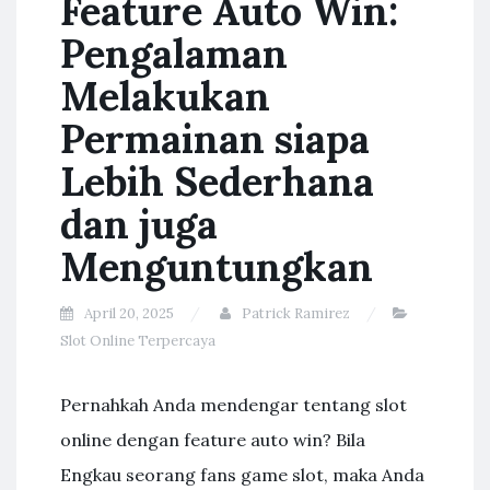
Feature Auto Win:
Pengalaman
Melakukan
Permainan siapa
Lebih Sederhana
dan juga
Menguntungkan
April 20, 2025
Patrick Ramirez
Slot Online Terpercaya
Pernahkah Anda mendengar tentang slot
online dengan feature auto win? Bila
Engkau seorang fans game slot, maka Anda