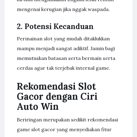
mengenai kerugian jika nggak waspada.
2. Potensi Kecanduan
Permainan slot yang mudah ditaklukkan
mampu menjadi sangat adiktif. Jamin bagi
memutuskan batasan serta bermain serta
cerdas agar tak terjebak internal game.
Rekomendasi Slot
Gacor dengan Ciri
Auto Win
Beriringan merupakan sedikit rekomendasi
game slot gacor yang menyediakan fitur