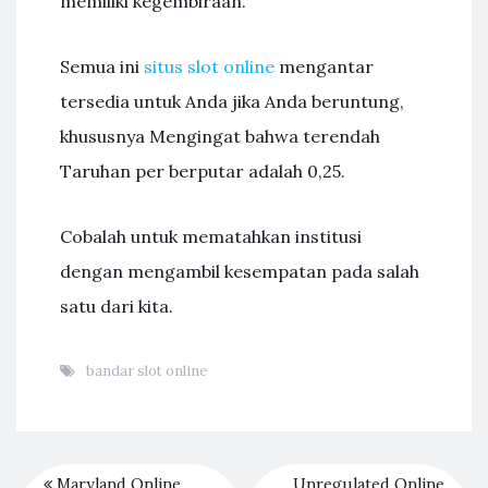
memiliki kegembiraan.
Semua ini
⁠situs slot online
mengantar
tersedia untuk Anda jika Anda beruntung,
khususnya Mengingat bahwa terendah
Taruhan per berputar adalah 0,25.
Cobalah untuk mematahkan institusi
dengan mengambil kesempatan pada salah
satu dari kita.
bandar slot online
Maryland Online
Unregulated Online