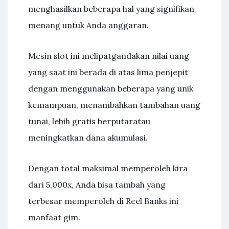
menghasilkan beberapa hal yang signifikan
menang untuk Anda anggaran.
Mesin slot ini melipatgandakan nilai uang
yang saat ini berada di atas lima penjepit
dengan menggunakan beberapa yang unik
kemampuan, menambahkan tambahan uang
tunai, lebih gratis berputaratau
meningkatkan dana akumulasi.
Dengan total maksimal memperoleh kira
dari 5,000x, Anda bisa tambah yang
terbesar memperoleh di Reel Banks ini
manfaat gim.