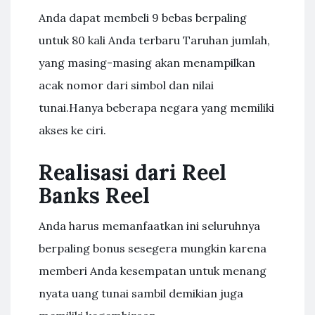
Anda dapat membeli 9 bebas berpaling
untuk 80 kali Anda terbaru Taruhan jumlah,
yang masing-masing akan menampilkan
acak nomor dari simbol dan nilai
tunai.Hanya beberapa negara yang memiliki
akses ke ciri.
Realisasi dari Reel
Banks Reel
Anda harus memanfaatkan ini seluruhnya
berpaling bonus sesegera mungkin karena
memberi Anda kesempatan untuk menang
nyata uang tunai sambil demikian juga