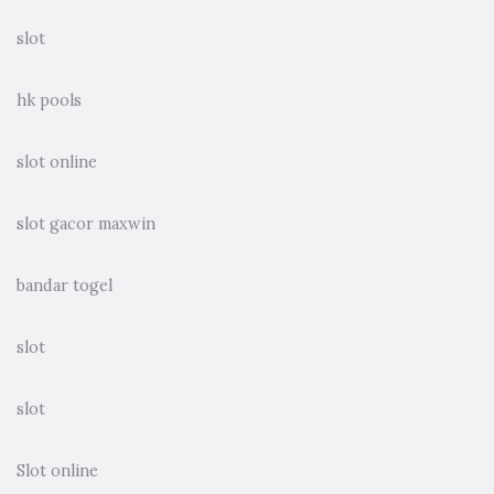
slot
hk pools
slot online
slot gacor maxwin
bandar togel
slot
slot
Slot online