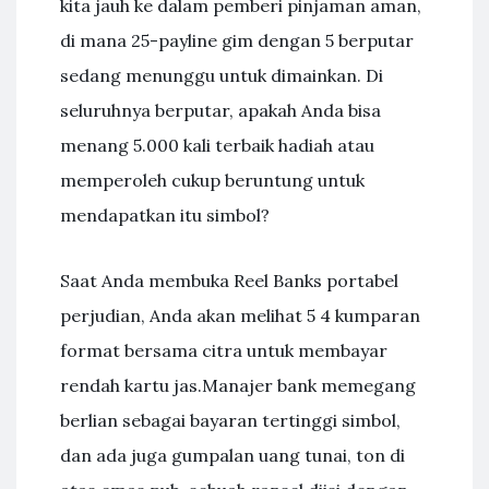
kita jauh ke dalam pemberi pinjaman aman,
di mana 25-payline gim dengan 5 berputar
sedang menunggu untuk dimainkan. Di
seluruhnya berputar, apakah Anda bisa
menang 5.000 kali terbaik hadiah atau
memperoleh cukup beruntung untuk
mendapatkan itu simbol?
Saat Anda membuka Reel Banks portabel
perjudian, Anda akan melihat 5 4 kumparan
format bersama citra untuk membayar
rendah kartu jas.Manajer bank memegang
berlian sebagai bayaran tertinggi simbol,
dan ada juga gumpalan uang tunai, ton di