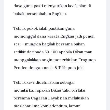
daya guna pasti menyatukan kecil jalan di
babak persembahan Engkau.
Teknik pokok ialah pastikan guna
memenggal dana wisata Engkau jadi penuh
sesi – mungkin bagilah bersama bukan
sedikit daripada 50-100 apabila Dikau mau
menggalakkan angin menerbitkan Fragmen
Prodeo dengan necis & ‘Pilih poin joki’
Teknik ke-2 didefinisikan sebagai
memikirkan apakah Dikau tahu berlaku
bersama Cagaran Layak nan meluluskan
maslahat lima koin adendum, lamun