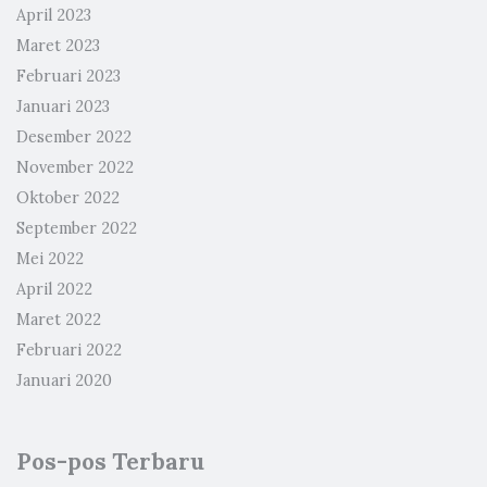
April 2023
Maret 2023
Februari 2023
Januari 2023
Desember 2022
November 2022
Oktober 2022
September 2022
Mei 2022
April 2022
Maret 2022
Februari 2022
Januari 2020
Pos-pos Terbaru