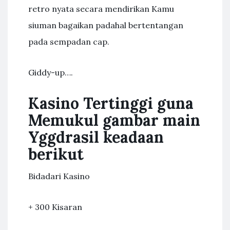
retro nyata secara mendirikan Kamu
siuman bagaikan padahal bertentangan
pada sempadan cap.
Giddy-up….
Kasino Tertinggi guna
Memukul gambar main
Yggdrasil keadaan
berikut
Bidadari Kasino
+ 300 Kisaran