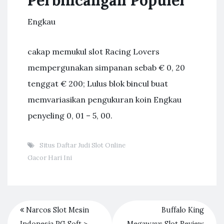
Perbincangan Populer
Engkau
cakap memukul slot Racing Lovers
mempergunakan simpanan sebab € 0, 20
tenggat € 200; Lulus blok bincul buat
memvariasikan pengukuran koin Engkau
penyeling 0, 01 – 5, 00.
Situs Daftar Judi Slot Online
Gacor Hari Ini
Narcos Slot Mesin
Buffalo King