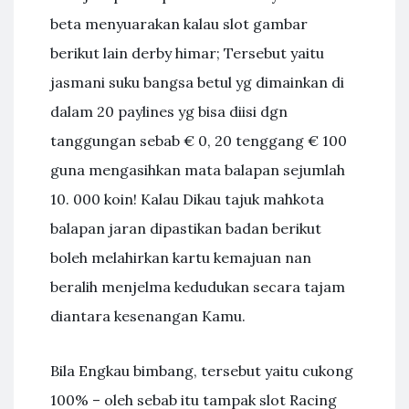
beta menyuarakan kalau slot gambar
berikut lain derby himar; Tersebut yaitu
jasmani suku bangsa betul yg dimainkan di
dalam 20 paylines yg bisa diisi dgn
tanggungan sebab € 0, 20 tenggang € 100
guna mengasihkan mata balapan sejumlah
10. 000 koin! Kalau Dikau tajuk mahkota
balapan jaran dipastikan badan berikut
boleh melahirkan kartu kemajuan nan
beralih menjelma kedudukan secara tajam
diantara kesenangan Kamu.
Bila Engkau bimbang, tersebut yaitu cukong
100% – oleh sebab itu tampak slot Racing