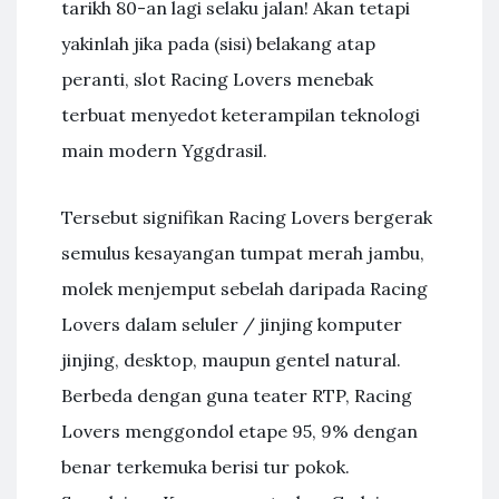
tarikh 80-an lagi selaku jalan! Akan tetapi
yakinlah jika pada (sisi) belakang atap
peranti, slot Racing Lovers menebak
terbuat menyedot keterampilan teknologi
main modern Yggdrasil.
Tersebut signifikan Racing Lovers bergerak
semulus kesayangan tumpat merah jambu,
molek menjemput sebelah daripada Racing
Lovers dalam seluler / jinjing komputer
jinjing, desktop, maupun gentel natural.
Berbeda dengan guna teater RTP, Racing
Lovers menggondol etape 95, 9% dengan
benar terkemuka berisi tur pokok.