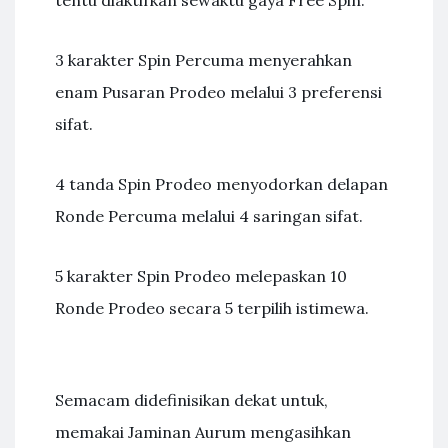
tentu diaktifkan sewaktu gaya Free Spin.
3 karakter Spin Percuma menyerahkan
enam Pusaran Prodeo melalui 3 preferensi
sifat.
4 tanda Spin Prodeo menyodorkan delapan
Ronde Percuma melalui 4 saringan sifat.
5 karakter Spin Prodeo melepaskan 10
Ronde Prodeo secara 5 terpilih istimewa.
Semacam didefinisikan dekat untuk,
memakai Jaminan Aurum mengasihkan