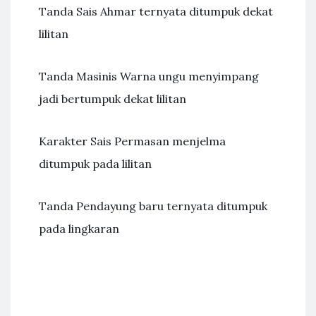
Tanda Sais Ahmar ternyata ditumpuk dekat
lilitan
Tanda Masinis Warna ungu menyimpang
jadi bertumpuk dekat lilitan
Karakter Sais Permasan menjelma
ditumpuk pada lilitan
Tanda Pendayung baru ternyata ditumpuk
pada lingkaran