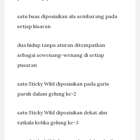
satu buas diposisikan ala sembarang pada
setiap kisaran
dua hidup tanpa aturan ditempatkan
sebagai sewenang-wenang di setiap
pusaran
satu Sticky Wild diposisikan pada garis
paruh dalam gelung ke-2
satu Sticky Wild diposisikan dekat alur
tatkala ketika gelung ke-3