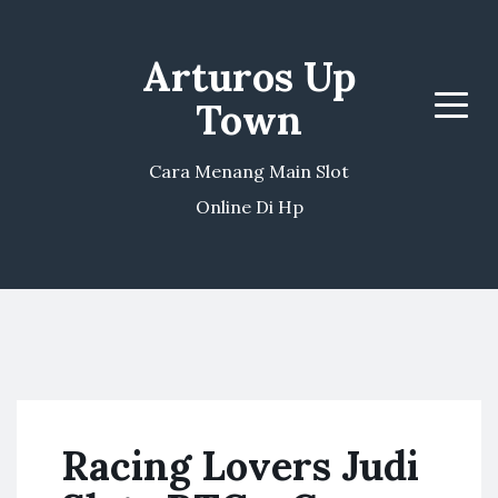
Arturos Up
Town
Menu
Cara Menang Main Slot
Online Di Hp
Racing Lovers Judi