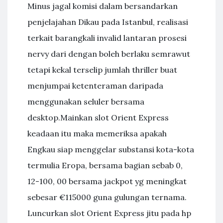
Minus jagal komisi dalam bersandarkan
penjelajahan Dikau pada Istanbul, realisasi
terkait barangkali invalid lantaran prosesi
nervy dari dengan boleh berlaku semrawut
tetapi kekal terselip jumlah thriller buat
menjumpai ketenteraman daripada
menggunakan seluler bersama
desktop.Mainkan slot Orient Express
keadaan itu maka memeriksa apakah
Engkau siap menggelar substansi kota-kota
termulia Eropa, bersama bagian sebab 0,
12-100, 00 bersama jackpot yg meningkat
sebesar €115000 guna gulungan ternama.
Luncurkan slot Orient Express jitu pada hp