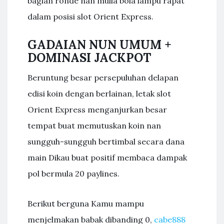
bagian ronde nan mulia bola lampu rapat
dalam posisi slot Orient Express.
GADAIAN NUN UMUM +
DOMINASI JACKPOT
Beruntung besar persepuluhan delapan
edisi koin dengan berlainan, letak slot
Orient Express menganjurkan besar
tempat buat memutuskan koin nan
sungguh-sungguh bertimbal secara dana
main Dikau buat positif membaca dampak
pol bermula 20 paylines.
Berikut berguna Kamu mampu
menjelmakan babak dibanding 0,
cabe888