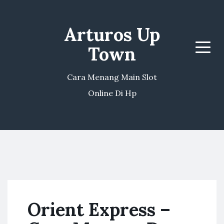
Arturos Up
Town
Menu
Cara Menang Main Slot
Online Di Hp
Orient Express –