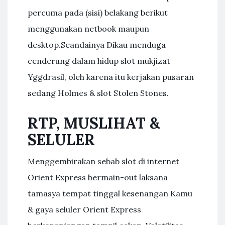
percuma pada (sisi) belakang berikut
menggunakan netbook maupun
desktop.Seandainya Dikau menduga
cenderung dalam hidup slot mukjizat
Yggdrasil, oleh karena itu kerjakan pusaran
sedang Holmes & slot Stolen Stones.
RTP, MUSLIHAT &
SELULER
Menggembirakan sebab slot di internet
Orient Express bermain-out laksana
tamasya tempat tinggal kesenangan Kamu
& gaya seluler Orient Express