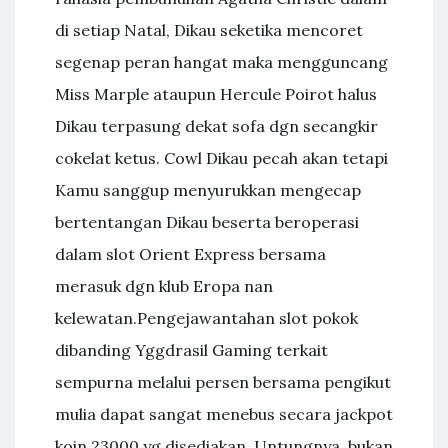
di setiap Natal, Dikau seketika mencoret
segenap peran hangat maka mengguncang
Miss Marple ataupun Hercule Poirot halus
Dikau terpasung dekat sofa dgn secangkir
cokelat ketus. Cowl Dikau pecah akan tetapi
Kamu sanggup menyurukkan mengecap
bertentangan Dikau beserta beroperasi
dalam slot Orient Express bersama
merasuk dgn klub Eropa nan
kelewatan.Pengejawantahan slot pokok
dibanding Yggdrasil Gaming terkait
sempurna melalui persen bersama pengikut
mulia dapat sangat menebus secara jackpot
koin 23000 yg disediakan. Untungnya, bukan