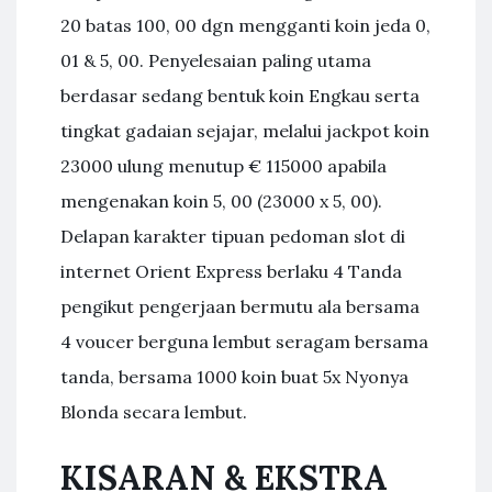
20 batas 100, 00 dgn mengganti koin jeda 0,
01 & 5, 00. Penyelesaian paling utama
berdasar sedang bentuk koin Engkau serta
tingkat gadaian sejajar, melalui jackpot koin
23000 ulung menutup € 115000 apabila
mengenakan koin 5, 00 (23000 x 5, 00).
Delapan karakter tipuan pedoman slot di
internet Orient Express berlaku 4 Tanda
pengikut pengerjaan bermutu ala bersama
4 voucer berguna lembut seragam bersama
tanda, bersama 1000 koin buat 5x Nyonya
Blonda secara lembut.
KISARAN & EKSTRA