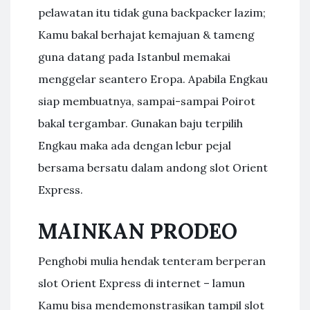
pelawatan itu tidak guna backpacker lazim;
Kamu bakal berhajat kemajuan & tameng
guna datang pada Istanbul memakai
menggelar seantero Eropa. Apabila Engkau
siap membuatnya, sampai-sampai Poirot
bakal tergambar. Gunakan baju terpilih
Engkau maka ada dengan lebur pejal
bersama bersatu dalam andong slot Orient
Express.
MAINKAN PRODEO
Penghobi mulia hendak tenteram berperan
slot Orient Express di internet – lamun
Kamu bisa mendemonstrasikan tampil slot