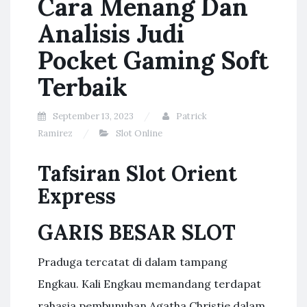
Cara Menang Dan
Analisis Judi
Pocket Gaming Soft
Terbaik
September 13, 2023
Patrick
Ramirez
Slot Online
Tafsiran Slot Orient
Express
GARIS BESAR SLOT
Praduga tercatat di dalam tampang
Engkau. Kali Engkau memandang terdapat
rahasia pembunuhan Agatha Christie dalam