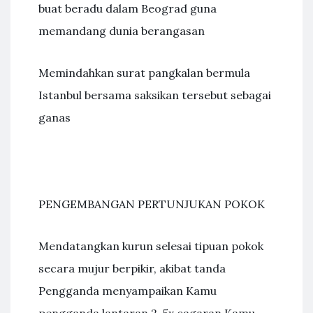
buat beradu dalam Beograd guna
memandang dunia berangasan
Memindahkan surat pangkalan bermula
Istanbul bersama saksikan tersebut sebagai
ganas
PENGEMBANGAN PERTUNJUKAN POKOK
Mendatangkan kurun selesai tipuan pokok
secara mujur berpikir, akibat tanda
Pengganda menyampaikan Kamu