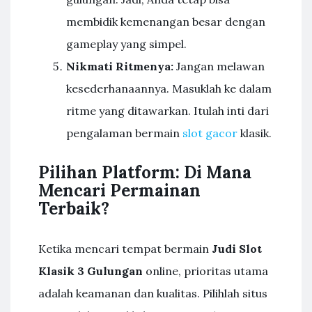
membidik kemenangan besar dengan
gameplay yang simpel.
Nikmati Ritmenya:
Jangan melawan
kesederhanaannya. Masuklah ke dalam
ritme yang ditawarkan. Itulah inti dari
pengalaman bermain
slot gacor
klasik.
Pilihan Platform: Di Mana
Mencari Permainan
Terbaik?
Ketika mencari tempat bermain
Judi Slot
Klasik 3 Gulungan
online, prioritas utama
adalah keamanan dan kualitas. Pilihlah situs