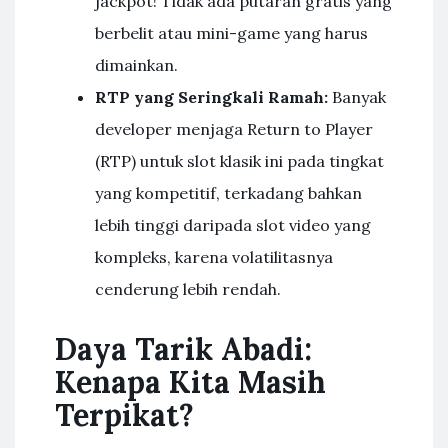
jackpot! Tidak ada putaran gratis yang
berbelit atau mini-game yang harus
dimainkan.
RTP yang Seringkali Ramah:
Banyak
developer menjaga Return to Player
(RTP) untuk slot klasik ini pada tingkat
yang kompetitif, terkadang bahkan
lebih tinggi daripada slot video yang
kompleks, karena volatilitasnya
cenderung lebih rendah.
Daya Tarik Abadi:
Kenapa Kita Masih
Terpikat?