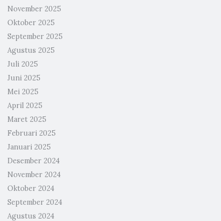
November 2025
Oktober 2025
September 2025
Agustus 2025
Juli 2025
Juni 2025
Mei 2025
April 2025
Maret 2025
Februari 2025
Januari 2025
Desember 2024
November 2024
Oktober 2024
September 2024
Agustus 2024