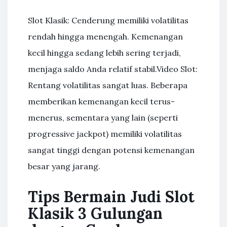
Slot Klasik: Cenderung memiliki volatilitas
rendah hingga menengah. Kemenangan
kecil hingga sedang lebih sering terjadi,
menjaga saldo Anda relatif stabil.Video Slot:
Rentang volatilitas sangat luas. Beberapa
memberikan kemenangan kecil terus-
menerus, sementara yang lain (seperti
progressive jackpot) memiliki volatilitas
sangat tinggi dengan potensi kemenangan
besar yang jarang.
Tips Bermain Judi Slot
Klasik 3 Gulungan