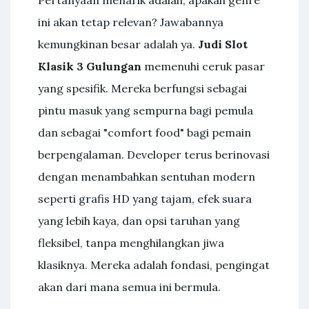
Pertanyaan menarik adalah, apakah genre
ini akan tetap relevan? Jawabannya
kemungkinan besar adalah ya.
Judi Slot
Klasik 3 Gulungan
memenuhi ceruk pasar
yang spesifik. Mereka berfungsi sebagai
pintu masuk yang sempurna bagi pemula
dan sebagai "comfort food" bagi pemain
berpengalaman. Developer terus berinovasi
dengan menambahkan sentuhan modern
seperti grafis HD yang tajam, efek suara
yang lebih kaya, dan opsi taruhan yang
fleksibel, tanpa menghilangkan jiwa
klasiknya. Mereka adalah fondasi, pengingat
akan dari mana semua ini bermula.