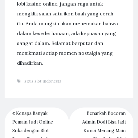
lobi kasino online, jangan ragu untuk
mengklik salah satu ikon buah yang cerah
itu. Anda mungkin akan menemukan bahwa
dalam kesederhanaan, ada kepuasan yang
sangat dalam. Selamat berputar dan
menikmati setiap momen nostalgia yang
dihadirkan.
situs slot indonesia
Kenapa Banyak
Benarkah Bocoran
Pemain Judi Online
Admin Dodi Bisa Jadi
Suka dengan Slot
Kunci Menang Main