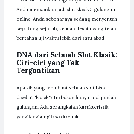
Anda memainkan judi slot klasik 3 gulungan
online, Anda sebenarnya sedang menyentuh
sepotong sejarah, sebuah desain yang telah
bertahan uji waktu lebih dari satu abad.
DNA dari Sebuah Slot Klasik:
Ciri-ciri yang Tak
Tergantikan
Apa sih yang membuat sebuah slot bisa
disebut "klasik"? Ini bukan hanya soal jumlah
gulungan. Ada serangkaian karakteristik
yang langsung bisa dikenali: