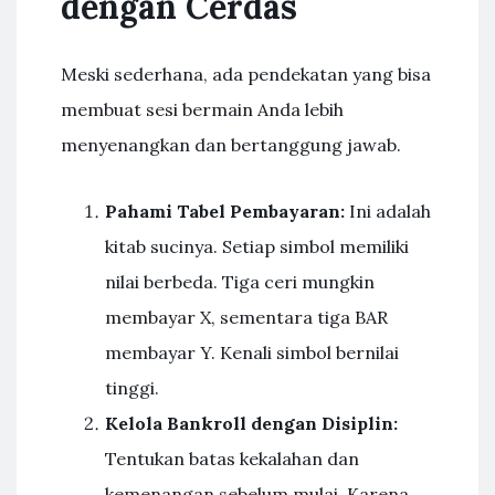
dengan Cerdas
Meski sederhana, ada pendekatan yang bisa
membuat sesi bermain Anda lebih
menyenangkan dan bertanggung jawab.
Pahami Tabel Pembayaran:
Ini adalah
kitab sucinya. Setiap simbol memiliki
nilai berbeda. Tiga ceri mungkin
membayar X, sementara tiga BAR
membayar Y. Kenali simbol bernilai
tinggi.
Kelola Bankroll dengan Disiplin:
Tentukan batas kekalahan dan
kemenangan sebelum mulai. Karena