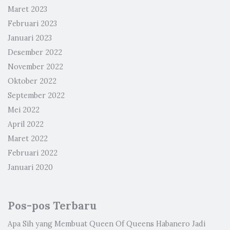
Maret 2023
Februari 2023
Januari 2023
Desember 2022
November 2022
Oktober 2022
September 2022
Mei 2022
April 2022
Maret 2022
Februari 2022
Januari 2020
Pos-pos Terbaru
Apa Sih yang Membuat Queen Of Queens Habanero Jadi