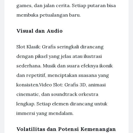
games, dan jalan cerita. Setiap putaran bisa
membuka petualangan baru.
Visual dan Audio
Slot Klasik: Grafis seringkali dirancang
dengan piksel yang jelas atau ilustrasi
sederhana. Musik dan suara efeknya ikonik
dan repetitif, menciptakan suasana yang
konsisten.Video Slot: Grafis 3D, animasi
cinematic, dan soundtrack orkestra
lengkap. Setiap elemen dirancang untuk
immersi yang mendalam.
Volatilitas dan Potensi Kemenangan