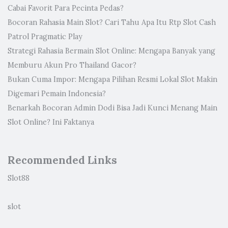
Cabai Favorit Para Pecinta Pedas?
Bocoran Rahasia Main Slot? Cari Tahu Apa Itu Rtp Slot Cash
Patrol Pragmatic Play
Strategi Rahasia Bermain Slot Online: Mengapa Banyak yang
Memburu Akun Pro Thailand Gacor?
Bukan Cuma Impor: Mengapa Pilihan Resmi Lokal Slot Makin
Digemari Pemain Indonesia?
Benarkah Bocoran Admin Dodi Bisa Jadi Kunci Menang Main
Slot Online? Ini Faktanya
Recommended Links
Slot88
slot