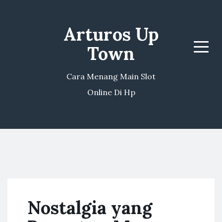
Arturos Up
Town
Menu
Cara Menang Main Slot
Online Di Hp
Nostalgia yang