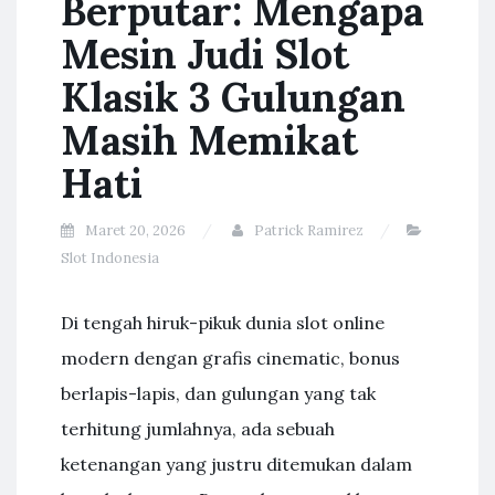
Berputar: Mengapa
Mesin Judi Slot
Klasik 3 Gulungan
Masih Memikat
Hati
Maret 20, 2026
Patrick Ramirez
Slot Indonesia
Di tengah hiruk-pikuk dunia slot online
modern dengan grafis cinematic, bonus
berlapis-lapis, dan gulungan yang tak
terhitung jumlahnya, ada sebuah
ketenangan yang justru ditemukan dalam