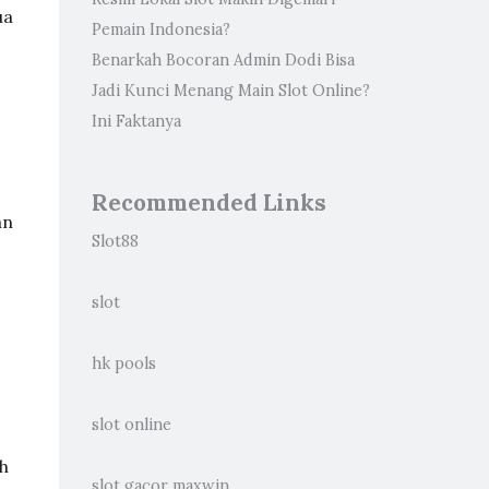
ua
Pemain Indonesia?
Benarkah Bocoran Admin Dodi Bisa
Jadi Kunci Menang Main Slot Online?
Ini Faktanya
Recommended Links
an
Slot88
slot
hk pools
slot online
ah
slot gacor maxwin