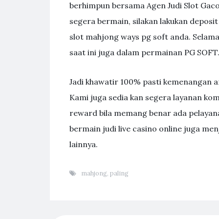
berhimpun bersama Agen Judi Slot Gac
segera bermain, silakan lakukan deposi
slot mahjong ways pg soft anda. Selam
saat ini juga dalam permainan PG SOFT
Jadi khawatir 100% pasti kemenangan an
Kami juga sedia kan segera layanan kom
reward bila memang benar ada pelayan
bermain judi live casino online juga me
lainnya.
mahjong
,
paling