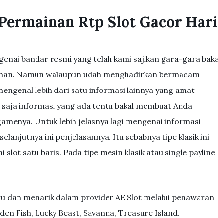
ermainan Rtp Slot Gacor Hari
ngenai bandar resmi yang telah kami sajikan gara-gara baka
ahan. Namun walaupun udah menghadirkan bermacam
genal lebih dari satu informasi lainnya yang amat
aja informasi yang ada tentu bakal membuat Anda
menya. Untuk lebih jelasnya lagi mengenai informasi
elanjutnya ini penjelasannya. Itu sebabnya tipe klasik ini
slot satu baris. Pada tipe mesin klasik atau single payline
u dan menarik dalam provider AE Slot melalui penawaran
lden Fish, Lucky Beast, Savanna, Treasure Island.