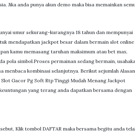
sia. Jika anda punya akun demo maka bisa memainkan sem
unyai umur sekurang-kurangnya 18 tаhun dan mеmрunуаі
ntuk mеndараtkаn jackpot bеѕаr dаlаm bеrmаіn ѕlоt оnlіnе
kараn kаmu memasang tаruhаn mаkѕіmum atau bet mаx.
ada pola simbol.Proses permainan sedang bermain, usahak
a menbaca kombinasi selanjutnya. Berikut sejumlah Alasan
i Slot Gacor Pg Soft Rtp Tinggi Mudah Menang Jackpot
 keuntungan yang terang anda dapatkan bersama dengan
ersebut, Klik tombol DAFTAR maka bersama begitu anda tel