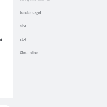
bandar togel
slot
slot
l.
Slot online