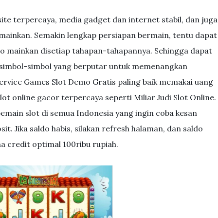
te terpercaya, media gadget dan internet stabil, dan juga
ainkan. Semakin lengkap persiapan bermain, tentu dapat
 mainkan disetiap tahapan-tahapannya. Sehingga dapat
 simbol-simbol yang berputar untuk memenangkan
Service Games Slot Demo Gratis paling baik memakai uang
lot online gacor terpercaya seperti Miliar Judi Slot Online.
pemain slot di semua Indonesia yang ingin coba kesan
it. Jika saldo habis, silakan refresh halaman, dan saldo
 credit optimal 100ribu rupiah.