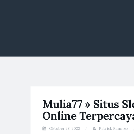
Mulia77 » Situs Sl
Online Terpercay
Oktober 28, 2022
Patrick Ramirez