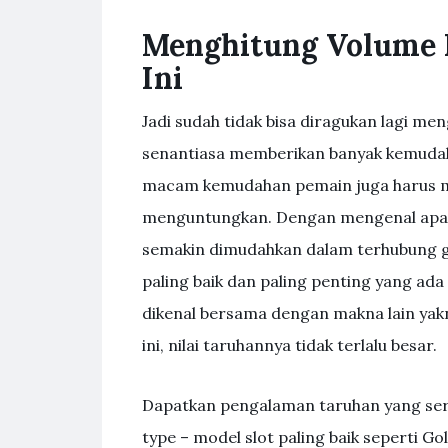
Menghitung Volume P
Ini
Jadi sudah tidak bisa diragukan lagi me
senantiasa memberikan banyak kemud
macam kemudahan pemain juga harus men
menguntungkan. Dengan mengenal apa s
semakin dimudahkan dalam terhubung ga
paling baik dan paling penting yang ada s
dikenal bersama dengan makna lain yakni 
ini, nilai taruhannya tidak terlalu besar.
Dapatkan pengalaman taruhan yang ser
type – model slot paling baik seperti Go