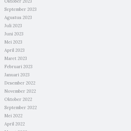
Oktober 2023
September 2023
Agustus 2023
Juli 2023
Juni 2023
Mei 2023
April 2023
Maret 2023
Februari 2023
Januari 2023
Desember 2022
November 2022
Oktober 2022
September 2022
Mei 2022
April 2022