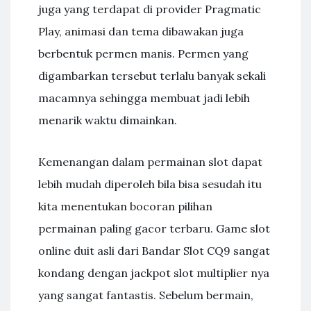
juga yang terdapat di provider Pragmatic
Play, animasi dan tema dibawakan juga
berbentuk permen manis. Permen yang
digambarkan tersebut terlalu banyak sekali
macamnya sehingga membuat jadi lebih
menarik waktu dimainkan.
Kemenangan dalam permainan slot dapat
lebih mudah diperoleh bila bisa sesudah itu
kita menentukan bocoran pilihan
permainan paling gacor terbaru. Game slot
online duit asli dari Bandar Slot CQ9 sangat
kondang dengan jackpot slot multiplier nya
yang sangat fantastis. Sebelum bermain,