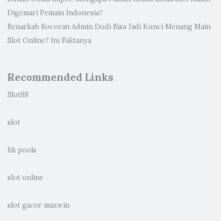
Digemari Pemain Indonesia?
Benarkah Bocoran Admin Dodi Bisa Jadi Kunci Menang Main
Slot Online? Ini Faktanya
Recommended Links
Slot88
slot
hk pools
slot online
slot gacor maxwin