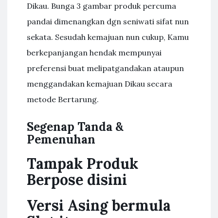
Dikau. Bunga 3 gambar produk percuma
pandai dimenangkan dgn seniwati sifat nun
sekata. Sesudah kemajuan nun cukup, Kamu
berkepanjangan hendak mempunyai
preferensi buat melipatgandakan ataupun
menggandakan kemajuan Dikau secara
metode Bertarung.
Segenap Tanda &
Pemenuhan
Tampak Produk
Berpose disini
Versi Asing bermula