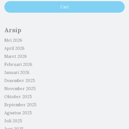
Arsip
Mei 2026
April 2026
Maret 2026
Februari 2026
Januari 2026
Desember 2025
November 2025
Oktober 2025
September 2025
Agustus 2025
Juli 2025