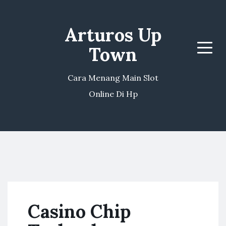
Arturos Up
Town
Menu
Cara Menang Main Slot
Online Di Hp
Casino Chip