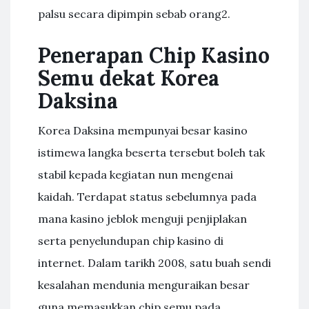
palsu secara dipimpin sebab orang2.
Penerapan Chip Kasino
Semu dekat Korea
Daksina
Korea Daksina mempunyai besar kasino
istimewa langka beserta tersebut boleh tak
stabil kepada kegiatan nun mengenai
kaidah. Terdapat status sebelumnya pada
mana kasino jeblok menguji penjiplakan
serta penyelundupan chip kasino di
internet. Dalam tarikh 2008, satu buah sendi
kesalahan mendunia menguraikan besar
guna memasukkan chip semu pada