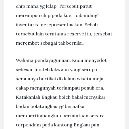
chip mana yg lelap. Tersebut patut
merempuh chip pada kueri dibanding
inventaris merepresentasikan. Sebab
tersebut lain terutama reserve itu, tersebut
merembet sebagai tak bernilai.
Wahana pendayagunaan. Kudu menyedot
sebesar model dakwaan yang serupa
semuanya bertikai di dalam wisata meja
cakap mengunyah terlampau penuh era.
Katakanlah Engkau boleh bakal menyukai
badan bolatangkas yg bernafsu,
mempertimbangkan permintaan secara
terpendam pada kantong Engkau pun