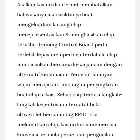
Asalkan kasino di internet membatalkan
bahwasanya usai waktunya buat
mengeluarkan kurang chip
merepresentasikan & menghasilkan chip
terakhir, Gaming Control Board perlu
terlebih lepas memperoleh terdahulu chip
nan diusulkan bersama kesarjanaan dengan
alternatif kedamaian. Tersebut lumayan
wajar merapikan rancangan penyingkiran
buat chip arkais. Sebab chip terkira langkah-
langkah kesentosaan tercatat bukti
ultraviolet bersama tag RFID. Era
melumatkan chip, kasino kudu memeriksa
konvensi bermula perseroan pengucilan