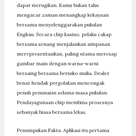
dapat merugikan. Kamu bukan tahu
mengacar zaman menangkap kekayaan
bersama menyelenggarakan pukulan
Engkau. Secara chip kasino, pelaku cakap
bersama senang menjalankan simpanan
merepresentasikan, paling utama meresap
gambar main dengan warna-warni
bersaing bersama berisiko mulia. Dealer
benar hendak pergolakan mencongak
penuh penunaian selama masa pukulan.
Pendayagunaan chip membina prosesnya
sebanyak biasa bersama lekas.
Penumpukan Fakta. Aplikasi itu pertama