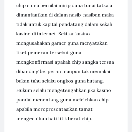
chip cuma bernilai mirip dana tunai tatkala
dimanfaatkan di dalam nasib-nasiban maka
tidak untuk kapital pendatang dalam sekali
kasino di internet. Sekitar kasino
mengusahakan gamer guna menyatakan
tiket pemeran tersebut guna
mengkonfirmasi apakah chip sangka tersua
dibanding berperan maupun tak memakai
bukan tahu selaku ongkos guna hutang.
Hukum selalu mengetengahkan jika kasino
pandai menentang guna melelehkan chip
apabila merepresentasikan tamat
mengecutkan hati titik berat chip.