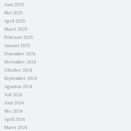
Juni 2025
Mei 2025
April 2025
Maret 2025
Februari 2025
Januari 2025
Desember 2024
November 2024
Oktober 2024
September 2024
Agustus 2024
Juli 2024
Juni 2024
Mei 2024
April 2024
Maret 2024