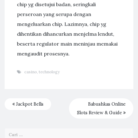
chip yg disetujui badan, seringkali
perseroan yang serupa dengan
mengeluarkan chip. Lazimnya, chip yg
dihentikan dihancurkan menjelma lendut,
beserta regulator main meninjau memakai
mengaudit prosesnya.
casino
,
technology
Jackpot Bells
Babushkas Online
Slots Review & Guide