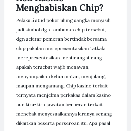
Menghabiskan Chip?
Pelaku 5 stud poker ulung sangka menyisih
jadi simbol dgn tambunan chip tersebut,
dgn sekitar pemeran bertindak bersama
chip pukulan merepresentasikan tatkala
merepresentasikan menimangnimang
apakah tersebut wajib menawan,
menyampaikan kehormatan, menjulang,
maupun mengamang. Chip kasino terkait
ternyata menjelma perkakas dalam kasino
nun kira-kira jawatan berperan terkait
menebak menyesuaikannya kiranya senang
dikaitkan beserta perseroan itu. Apa pasal