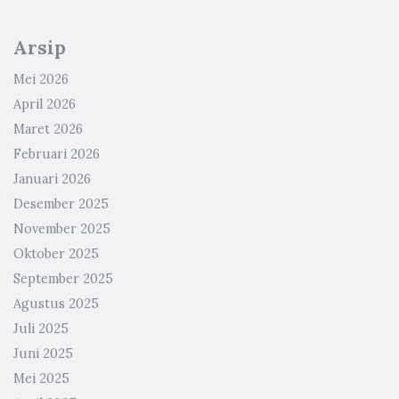
Arsip
Mei 2026
April 2026
Maret 2026
Februari 2026
Januari 2026
Desember 2025
November 2025
Oktober 2025
September 2025
Agustus 2025
Juli 2025
Juni 2025
Mei 2025