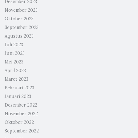
Desember 2023
November 2023
Oktober 2023
September 2023
Agustus 2023
Juli 2023
Juni 2023
Mei 2023
April 2023
Maret 2023
Februari 2023
Januari 2023
Desember 2022
November 2022
Oktober 2022
September 2022