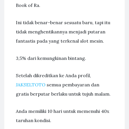
Book of Ra.
Ini tidak benar-benar sesuatu baru, tapi itu
tidak menghentikannya menjadi putaran
fantastis pada yang terkenal slot mesin.
3,5% dari kemungkinan bintang.
Setelah dikreditkan ke Anda profil,
JAKSELTOTO
semua pembayaran dan
gratis berputar berlaku untuk tujuh malam.
Anda memiliki 10 hari untuk memenuhi 40x
taruhan kondisi.