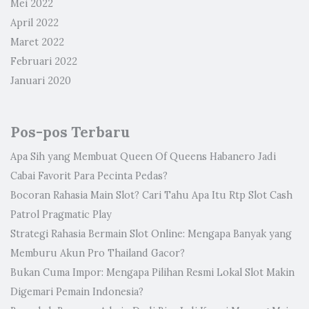
Mei 2022
April 2022
Maret 2022
Februari 2022
Januari 2020
Pos-pos Terbaru
Apa Sih yang Membuat Queen Of Queens Habanero Jadi
Cabai Favorit Para Pecinta Pedas?
Bocoran Rahasia Main Slot? Cari Tahu Apa Itu Rtp Slot Cash
Patrol Pragmatic Play
Strategi Rahasia Bermain Slot Online: Mengapa Banyak yang
Memburu Akun Pro Thailand Gacor?
Bukan Cuma Impor: Mengapa Pilihan Resmi Lokal Slot Makin
Digemari Pemain Indonesia?