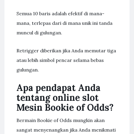
Semua 10 baris adalah efektif di mana-
mana, terlepas dari di mana unik ini tanda
muncul di gulungan.
Retrigger diberikan jika Anda memutar tiga
atau lebih simbol pencar selama bebas
gulungan.
Apa pendapat Anda
tentang online slot
Mesin Bookie of Odds?
Bermain Bookie of Odds mungkin akan
sangat menyenangkan jika Anda menikmati