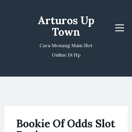
Arturos Up
Town
Menu
Cara Menang Main Slot
Online Di Hp
Bookie Of Odds Slot