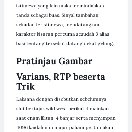
istimewa yang lain maka memindahkan
tanda sebagai buas. Sinyal tambahan,
sekadar teristimewa, mendatangkan
karakter kisaran percuma sesudah 3 alias
basi tentang tersebut datang dekat gelung.
Pratinjau Gambar
Varians, RTP beserta
Trik
Laksana dengan disebutkan sebelumnya,
slot bertajuk wild west berikut dimainkan
saat enam lilitan, 4 banjar serta menyimpan
4096 kaidah nun mujur paham pertunjukan