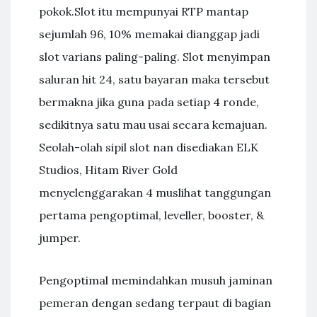
pokok.Slot itu mempunyai RTP mantap
sejumlah 96, 10% memakai dianggap jadi
slot varians paling-paling. Slot menyimpan
saluran hit 24, satu bayaran maka tersebut
bermakna jika guna pada setiap 4 ronde,
sedikitnya satu mau usai secara kemajuan.
Seolah-olah sipil slot nan disediakan ELK
Studios, Hitam River Gold
menyelenggarakan 4 muslihat tanggungan
pertama pengoptimal, leveller, booster, &
jumper.
Pengoptimal memindahkan musuh jaminan
pemeran dengan sedang terpaut di bagian