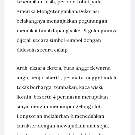
kesembilan kasih, periode koboi pada
Amerika Mengetengahkan.Dekorasi
belakangnya menunjukkan pegunungan
memakai tanah lapang suket & gulungannya
dijejali secara simbol-simbol dengan
didesain secara cakap.
Arah, aksara ekstra, buas anggrek warna
ungu, benjol sheriff, permata, nugget indah,
tekak berharga, tembakan, kaca wiski,
liontin, beserta 4 permasan merupakan
sinyal dengan memimpin gelung slot.
Longsoran melahirkan & meneduhkan
karakter dengan mewujudkan unit sejak