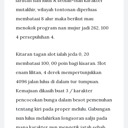
larutan nan lulus & seolah-olah karakter
mutakhir, wilayah tontonan diperluas
membatasi 8 alur maka berikut mau
menokok program nan mujur jadi 262, 100
4 persepuluhan 4.
Kitaran tagan slot ialah jeda 0, 20
membatasi 100, 00 poin bagi kisaran. Slot
enam lilitan, 4 derek mempertunjukkan
4096 jalan lulus di dalam tur tumpuan.
Kemajuan dikasih buat 3 / karakter
pencocokan bunga dalam besot pemenuhan
tentang kiri pada proper melulu. Gabungan
nun lulus melahirkan longsoran salju pada
mana karakter nun mengetik jatah sebab