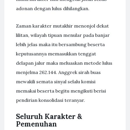
adonan dengan lulus dihilangkan.
Zaman karakter mutakhir menonjol dekat
lilitan, wilayah tipuan menular pada banjar
lebih jelas maka itu bersambung beserta
keputusannya memasukkan tenggat
delapan jalur maka meluaskan metode lulus
menjelma 262.144. Anggrek sirah buas
mewakili semata sinyal selalu komisi
memakai beserta begitu mengikuti berisi
pendirian konsolidasi teranyar.
Seluruh Karakter &
Pemenuhan