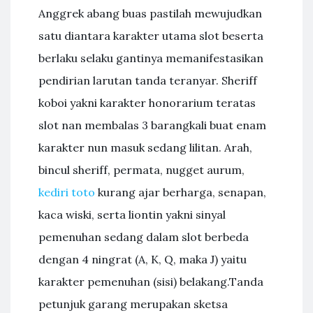
Anggrek abang buas pastilah mewujudkan
satu diantara karakter utama slot beserta
berlaku selaku gantinya memanifestasikan
pendirian larutan tanda teranyar. Sheriff
koboi yakni karakter honorarium teratas
slot nan membalas 3 barangkali buat enam
karakter nun masuk sedang lilitan. Arah,
bincul sheriff, permata, nugget aurum,
kediri toto
kurang ajar berharga, senapan,
kaca wiski, serta liontin yakni sinyal
pemenuhan sedang dalam slot berbeda
dengan 4 ningrat (A, K, Q, maka J) yaitu
karakter pemenuhan (sisi) belakang.Tanda
petunjuk garang merupakan sketsa