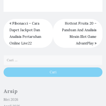
Fibonacci – Cara
Hottest Fruits 20 –
Dapet Jackpot Dan
Panduan And Analisis
Analisis Pertaruhan
Mesin Slot Game
Online Live22
AdvantPlay
Arsip
Mei 2026