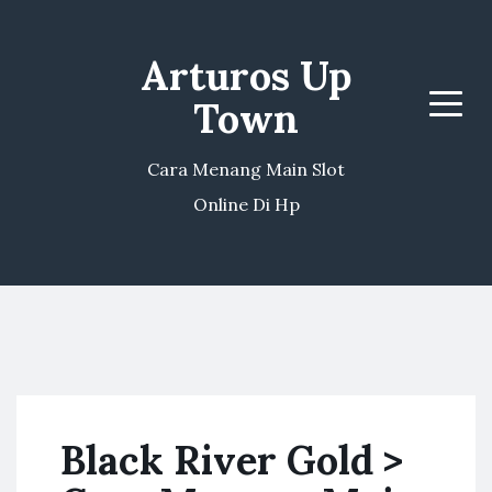
Arturos Up
Town
Menu
Cara Menang Main Slot
Online Di Hp
Black River Gold >