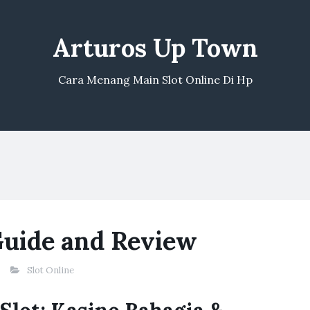
Arturos Up Town
Cara Menang Main Slot Online Di Hp
Guide and Review
Slot Online