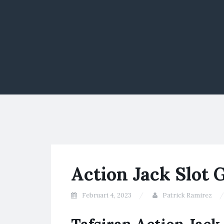
Action Jack Slot 
Februari 4, 2023
Patrick Ramirez