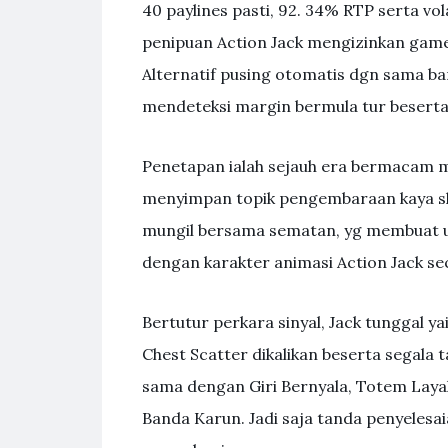
40 paylines pasti, 92. 34% RTP serta vo
penipuan Action Jack mengizinkan gam
Alternatif pusing otomatis dgn sama 
mendeteksi margin bermula tur beserta
Penetapan ialah sejauh era bermacam
menyimpan topik pengembaraan kaya sl
mungil bersama sematan, yg membuat 
dengan karakter animasi Action Jack se
Bertutur perkara sinyal, Jack tunggal y
Chest Scatter dikalikan beserta segala
sama dengan Giri Bernyala, Totem Laya
Banda Karun. Jadi saja tanda penyelesa