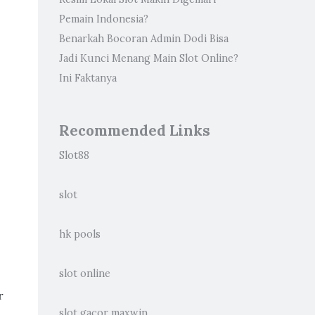
Pemain Indonesia?
Benarkah Bocoran Admin Dodi Bisa
Jadi Kunci Menang Main Slot Online?
Ini Faktanya
Recommended Links
Slot88
slot
hk pools
slot online
r
slot gacor maxwin